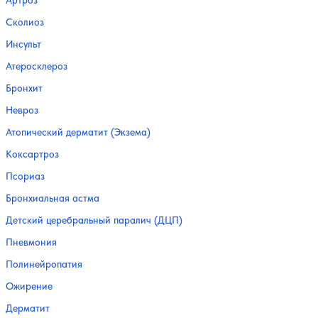
Сколиоз
Инсульт
Атеросклероз
Бронхит
Невроз
Атопический дерматит (Экзема)
Коксартроз
Псориаз
Бронхиальная астма
Детский церебральный паралич (ДЦП)
Пневмония
Полинейропатия
Ожирение
Дерматит