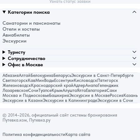
Узнать статус заявки
Категории поиска
Санатории и пансионаты
Отели и хостелы
Авиабилеты
Экскурсии
Туристу
Сотрудничество
Офис в Москве
Абхазия
Алтай
Белокуриха
Беларусь
Экскурсии в Санкт-Петербурге
Светлогорск
КавМинВоды
Ессентуки
Кисловодск
Пятигорск
Железноводск
Краснодарский край
Адлер
Анапа
Геленджик
Лазаревское
Сочи
Туапсе
Крым
Алушта
Ялта
Евпатория
Саки
Москва и Подмосковье
Башкирия
Экскурсии в Москве
Россия
Казань
Экскурсии в Казани
Экскурсии в Калининграде
Экскурсии в Сочи
© 2014–2026, официальный сайт системы бронирования
Путевка.ком, Путевка.ру
Политика конфиденциальности
Карта сайта