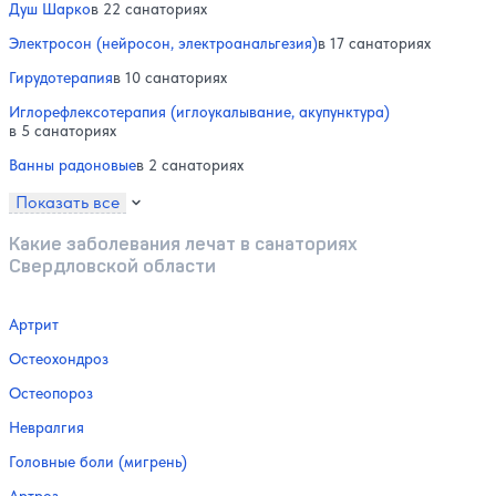
Душ Шарко
в 22 санаториях
Электросон (нейросон, электроанальгезия)
в 17 санаториях
Гирудотерапия
в 10 санаториях
Иглорефлексотерапия (иглоукалывание, акупунктура)
в 5 санаториях
Ванны радоновые
в 2 санаториях
Показать все
Какие заболевания лечат в санаториях
Свердловской области
Артрит
Остеохондроз
Остеопороз
Невралгия
Головные боли (мигрень)
Артроз