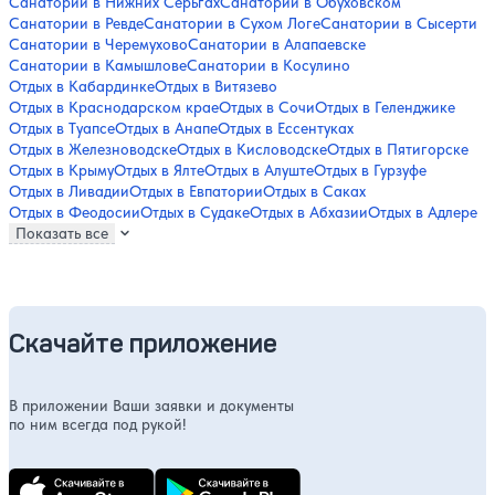
Санатории в Нижних Серьгах
Санатории в Обуховском
Санатории в Ревде
Санатории в Сухом Логе
Санатории в Сысерти
Санатории в Черемухово
Санатории в Алапаевске
Санатории в Камышлове
Санатории в Косулино
Отдых в Кабардинке
Отдых в Витязево
Отдых в Краснодарском крае
Отдых в Сочи
Отдых в Геленджике
Отдых в Туапсе
Отдых в Анапе
Отдых в Ессентуках
Отдых в Железноводске
Отдых в Кисловодске
Отдых в Пятигорске
Отдых в Крыму
Отдых в Ялте
Отдых в Алуште
Отдых в Гурзуфе
Отдых в Ливадии
Отдых в Евпатории
Отдых в Саках
Отдых в Феодосии
Отдых в Судаке
Отдых в Абхазии
Отдых в Адлере
Показать все
Скачайте приложение
В приложении Ваши заявки и документы
по ним всегда под рукой!