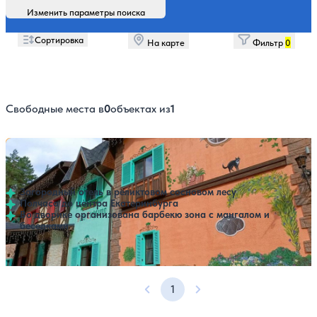
Изменить параметры поиска
Сортировка
На карте
Фильтр
0
Свободные места в
0
объектах из
1
Гостиница Лесная поляна
Нет цен или свободных мест на выбранные даты
Выбрать другой вариант
4.3
44 отзыва
Березовский
Загородный отель в реликтовом сосновом лесу
Полчаса до центра Екатеринбурга
Во дворике организована барбекю зона с мангалом и
беседками
1
Предыдущая страница
Следующая страница