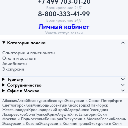
+7 499 703-01-20
Бронирование 24/7
8-800-333-41-99
Бронирование 24/7
Личный кабинет
Узнать статус заявки
Категории поиска
Санатории и пансионаты
Отели и хостелы
Авиабилеты
Экскурсии
Туристу
Сотрудничество
Офис в Москве
Абхазия
Алтай
Белокуриха
Беларусь
Экскурсии в Санкт-Петербурге
Светлогорск
КавМинВоды
Ессентуки
Кисловодск
Пятигорск
Железноводск
Краснодарский край
Адлер
Анапа
Геленджик
Лазаревское
Сочи
Туапсе
Крым
Алушта
Ялта
Евпатория
Саки
Москва и Подмосковье
Башкирия
Экскурсии в Москве
Россия
Казань
Экскурсии в Казани
Экскурсии в Калининграде
Экскурсии в Сочи