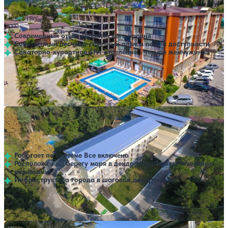
(Alex Beach Hotel / Алекс Резорт СПА)
3.9
285 отзывов
Гагра
Современный отель европейского уровня
Собственный песчано-галечный пляж в пешей доступности
Санаторно-курортное SPA-отделение «Четыре жемчужины»
Профилей лечения:
5
Крытый бассейн
Открытый бассейн
SPA
Расстояние до пляжа: 20 метров.
Отель Велнес Парк отель Гагра (Wellness Park Hotel
Нет цен или свободных мест на выбранные даты
Выбрать другой вариант
Gagra)
3.9
99 отзывов
Гагра
Работает по системе Все включено
Расположен на берегу моря в дендропарке с экзотическими
деревьями
Инфраструктура города в шаговой доступности
Открытый бассейн
SPA
Расстояние до пляжа: 70 метров.
Отель Жоэквара