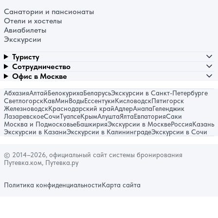
Санатории и пансионаты
Отели и хостелы
Авиабилеты
Экскурсии
Туристу
Сотрудничество
Офис в Москве
Абхазия
Алтай
Белокуриха
Беларусь
Экскурсии в Санкт-Петербурге
Светлогорск
КавМинВоды
Ессентуки
Кисловодск
Пятигорск
Железноводск
Краснодарский край
Адлер
Анапа
Геленджик
Лазаревское
Сочи
Туапсе
Крым
Алушта
Ялта
Евпатория
Саки
Москва и Подмосковье
Башкирия
Экскурсии в Москве
Россия
Казань
Экскурсии в Казани
Экскурсии в Калининграде
Экскурсии в Сочи
© 2014–2026, официальный сайт системы бронирования
Путевка.ком, Путевка.ру
Политика конфиденциальности
Карта сайта