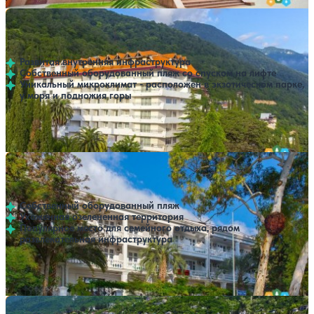
Дом отдыха Колхида
Нет цен или свободных мест на выбранные даты
Выбрать другой вариант
4.1
74 отзыва
Гагра
Развитая внутренняя инфраструктура
Собственный оборудованный пляж со спуском на лифте
Уникальный микроклимат - расположен в экзотическом парке,
у моря и подножия горы
Расстояние до пляжа: 250 метров.
Дом отдыха Мидель-Гагра
Нет цен или свободных мест на выбранные даты
Выбрать другой вариант
4
69 отзывов
Гагра
Собственный оборудованный пляж
Ухоженная озелененная территория
Популярное место для семейного отдыха, рядом
развлекательная инфраструктура
Расстояние до пляжа: 50 метров.
Санаторно-курортный комплекс Alex Resort & SPA
Нет цен или свободных мест на выбранные даты
Выбрать другой вариант