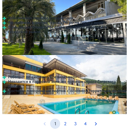
Нет цен или свободных мест на выбранные даты
Выбрать другой вариант
4.6
55 отзывов
Гагра
Собственная парковая территория
Расположен в центре города Гагра на берегу моря
В пешей доступности от отеля находятся аквапарк и
городской рынок
Открытый бассейн
SPA
Расстояние до пляжа: 20 метров.
Пансионат Багрипш
Нет цен или свободных мест на выбранные даты
Выбрать другой вариант
4
280 отзывов
Гагра
Работает по системе «Все включено»
Находится в парковой зоне, на пологом отроге Гагрского
хребта
Доставка панорамным лифтом с основной территории на пляж
Открытый бассейн
Расстояние до пляжа: 150 метров.
1
2
3
4
Предыдущая страница
Следующая стр