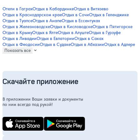
Отели в Гаграх
Отдых в Кабардинке
Отдых в Витязево
Отдых в Краснодарском крае
Отдых в Сочи
Отдых в Геленджике
Отдых в Туапсе
Отдых в Анапе
Отдых в Ессентуках
Отдых в Железноводске
Отдых в Кисловодске
Отдых в Пятигорске
Отдых в Крыму
Отдых в Ялте
Отдых в Алуште
Отдых в Гурзуфе
Отдых в Ливадии
Отдых в Евпатории
Отдых в Саках
Отдых в Феодосии
Отдых в Судаке
Отдых в Абхазии
Отдых в Адлере
Показать все
Скачайте приложение
В приложении Ваши заявки и документы
по ним всегда под рукой!