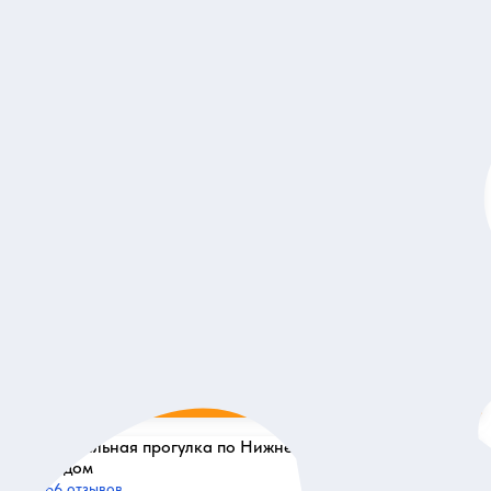
Заказ и описание
5
244 отзыва
Нижний Новгород — «город грехов».
Индивидуальная экскурсия
Пройти по злачным местам дореволюционного города и
услышать пикантные истории тех времен
Индивидуальная
6 910 руб.
за экскурсию
Заказ и описание
5
166 отзывов