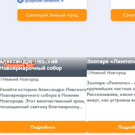
Профилей лечения: 4
Санаторий Зеленый город
Санат
Другие интересные места и
достопримечательности в Нижнем
Новгороде
Александро-Невский Новоярмарочный собор
Зоопарк «Лимпопо»
Александро-Невский
Зоопарк «Лимпоп
Панорама 360°
Новоярмарочный собор
Нижний Новгород
Нижний Новгород
Зоопарк «Лимпопо» - 
крупнейших частных з
Узнайте историю Александро-Невского
Рассказываем, какие 
Новоярмарочного собора в Нижнем
живут, как устроены в
Новгороде. Этот величественный храм,
стоит вход и как добр
посвященный святому благоверному
Интересные факты, ад
князю, стал важной частью культурного
посещения.
наследия города с момента своего
основания в 1881 году.
Подробнее
Подроб