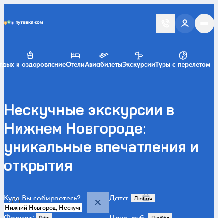
Putevka.com
тдых и оздоровление
Отели
Авиабилеты
Экскурсии
Туры с перелетом
Нескучные экскурсии в
Нижнем Новгороде:
уникальные впечатления и
открытия
Куда Вы собираетесь?
Дата:
Формат:
Цена, руб: