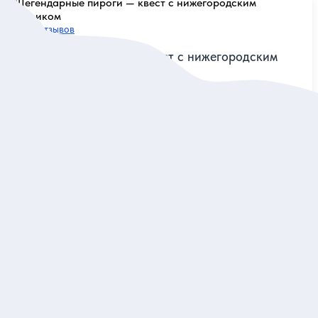
5
87 отзывов
Легендарные пироги — квест с нижегородским
историком
Понять душу города: пройти по улочкам, погрузиться в
ярмарочную культуру и… попробовать её вкус!
Групповая
800 руб.
за одного
Заказ и описание
5
83 отзыва
Театрализованный квест от Нижегородской
ярмарки до Стрелки