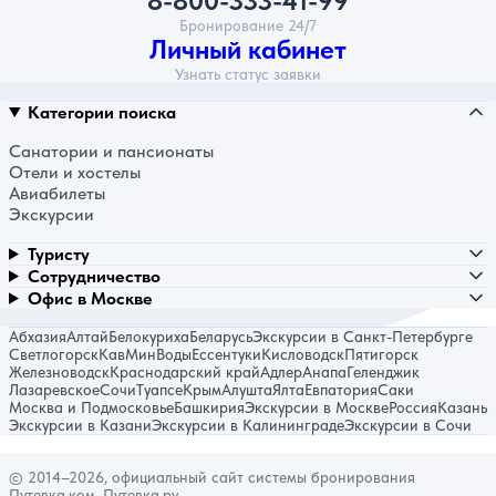
8-800-333-41-99
Бронирование 24/7
Личный кабинет
Узнать статус заявки
Категории поиска
Санатории и пансионаты
Отели и хостелы
Авиабилеты
Экскурсии
Туристу
Сотрудничество
Офис в Москве
Абхазия
Алтай
Белокуриха
Беларусь
Экскурсии в Санкт-Петербурге
Светлогорск
КавМинВоды
Ессентуки
Кисловодск
Пятигорск
Железноводск
Краснодарский край
Адлер
Анапа
Геленджик
Лазаревское
Сочи
Туапсе
Крым
Алушта
Ялта
Евпатория
Саки
Москва и Подмосковье
Башкирия
Экскурсии в Москве
Россия
Казань
Экскурсии в Казани
Экскурсии в Калининграде
Экскурсии в Сочи
© 2014–2026, официальный сайт системы бронирования
Путевка.ком, Путевка.ру