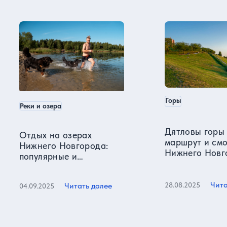
Нижний Новгород в нашем блоге
Горы
Реки и озера
Дятловы горы 
Отдых на озерах
маршрут и см
Нижнего Новгорода:
Нижнего Новг
популярные и
секретные места
Чита
28.08.2025
Читать далее
04.09.2025
Все статьи