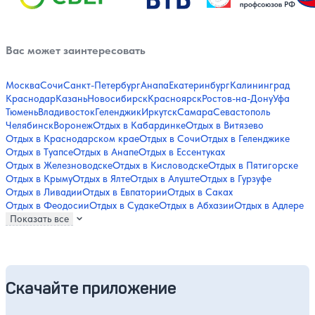
Вас может заинтересовать
Москва
Сочи
Санкт-Петербург
Анапа
Екатеринбург
Калининград
Краснодар
Казань
Новосибирск
Красноярск
Ростов-на-Дону
Уфа
Тюмень
Владивосток
Геленджик
Иркутск
Самара
Севастополь
Челябинск
Воронеж
Отдых в Кабардинке
Отдых в Витязево
Отдых в Краснодарском крае
Отдых в Сочи
Отдых в Геленджике
Отдых в Туапсе
Отдых в Анапе
Отдых в Ессентуках
Отдых в Железноводске
Отдых в Кисловодске
Отдых в Пятигорске
Отдых в Крыму
Отдых в Ялте
Отдых в Алуште
Отдых в Гурзуфе
Отдых в Ливадии
Отдых в Евпатории
Отдых в Саках
Отдых в Феодосии
Отдых в Судаке
Отдых в Абхазии
Отдых в Адлере
Показать все
Скачайте приложение