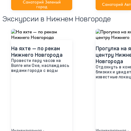
Санаторий Зеленый
Санаторий Авт
город
Экскурсии в Нижнем Новгороде
На яхте — по рекам
Прогулка на я
Нижнего Новгорода
центру Нижн
Провести пару часов на
Новгорода
Волге или Оке, наслаждаясь
Отдохнуть в ком
видами города с воды
близких и увиде
известные лока
Индивидуальная
•
Индивидуальная
•