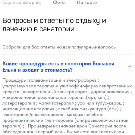
Еще о cанатории:
Фото
На карте
Вопросы и ответы по отдыху и
лечению в санатории
Собрали для Вас ответы на все популярные вопросы.
Какие процедуры есть в санатории Большая
Ельня и входят в стоимость?
Процедуры:
гальванизация и электрофорез
;
ультразвуковая терапия и ультрафонофорез лекарственных
средств
;
лекарственный электрофорез
;
дарсонвализация
;
микроволновая резонансная терапия (мрт, квч)
;
лазеротерапия
;
магнитотерапия
;
уфо или тубус-кварц
;
ингаляционная терапия
;
лечебная физкультура (лфк)
;
галотерапия/спелеотерапия
;
массаж лечебно-
профилактический
;
увч-терапия (ультравысокочастотная
терапия)
; . Процедуры назначает врач Санатория после
обследования в первый день. Вы можете высказать свои