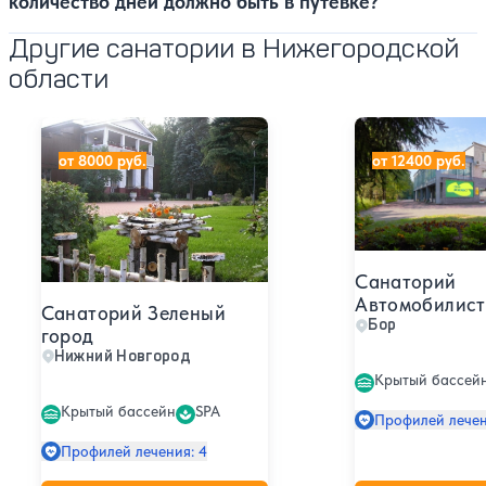
количество дней должно быть в путевке?
Другие санатории в Нижегородской
области
Санаторий Зеленый город
Санаторий Авто
от 8000 руб.
от 12400 руб.
Санаторий
Автомобилист
Санаторий Зеленый
Бор
город
Нижний Новгород
Крытый бассей
Крытый бассейн
SPA
Профилей лечен
Профилей лечения: 4