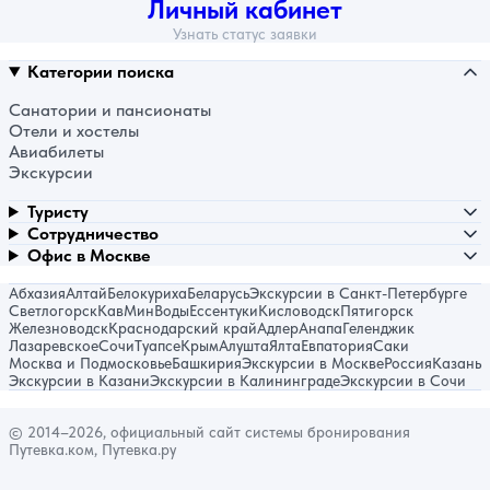
Личный кабинет
Узнать статус заявки
Категории поиска
Санатории и пансионаты
Отели и хостелы
Авиабилеты
Экскурсии
Туристу
Сотрудничество
Офис в Москве
Абхазия
Алтай
Белокуриха
Беларусь
Экскурсии в Санкт-Петербурге
Светлогорск
КавМинВоды
Ессентуки
Кисловодск
Пятигорск
Железноводск
Краснодарский край
Адлер
Анапа
Геленджик
Лазаревское
Сочи
Туапсе
Крым
Алушта
Ялта
Евпатория
Саки
Москва и Подмосковье
Башкирия
Экскурсии в Москве
Россия
Казань
Экскурсии в Казани
Экскурсии в Калининграде
Экскурсии в Сочи
© 2014–2026, официальный сайт системы бронирования
Путевка.ком, Путевка.ру