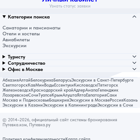
Узнать статус заявки
Категории поиска
Санатории и пансионаты
Отели и хостелы
Авиабилеты
Экскурсии
Туристу
Сотрудничество
Офис в Москве
Абхазия
Алтай
Белокуриха
Беларусь
Экскурсии в Санкт-Петербурге
Светлогорск
КавМинВоды
Ессентуки
Кисловодск
Пятигорск
Железноводск
Краснодарский край
Адлер
Анапа
Геленджик
Лазаревское
Сочи
Туапсе
Крым
Алушта
Ялта
Евпатория
Саки
Москва и Подмосковье
Башкирия
Экскурсии в Москве
Россия
Казань
Экскурсии в Казани
Экскурсии в Калининграде
Экскурсии в Сочи
© 2014–2026, официальный сайт системы бронирования
Путевка.ком, Путевка.ру
Политика конфиденциальности
Карта сайта