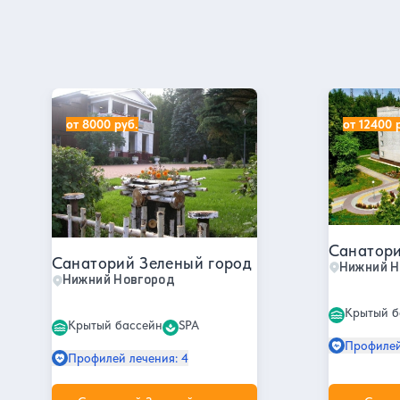
Все отели
Санатории в Нижнем Новгороде
Санаторий Зеленый город
Санаторий
от 8000 руб.
от 12400 
Санатори
Санаторий Зеленый город
Нижний Н
Нижний Новгород
Крытый б
Крытый бассейн
SPA
Профилей
Профилей лечения: 4