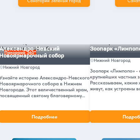
Санаторий Зеленый город
Санат
Другие интересные места и
достопримечательности в Нижнем
Новгороде
Александро-Невский Новоярмарочный собор
Зоопарк «Лимпопо»
Александро-Невский
Зоопарк «Лимпоп
Панорама 360°
Новоярмарочный собор
Нижний Новгород
Нижний Новгород
Зоопарк «Лимпопо» - 
крупнейших частных з
Узнайте историю Александро-Невского
Рассказываем, какие 
Новоярмарочного собора в Нижнем
живут, как устроены в
Новгороде. Этот величественный храм,
стоит вход и как добр
посвященный святому благоверному
Интересные факты, ад
князю, стал важной частью культурного
посещения.
наследия города с момента своего
основания в 1881 году.
Подробнее
Подроб
Нижний Новгород в нашем блоге