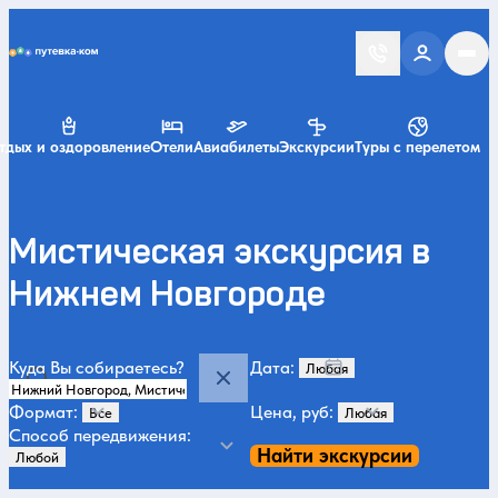
Putevka.com
тдых и оздоровление
Отели
Авиабилеты
Экскурсии
Туры с перелетом
Мистическая экскурсия в
Нижнем Новгороде
Куда Вы собираетесь?
Дата:
Формат:
Цена, руб:
Способ передвижения:
Найти экскурсии