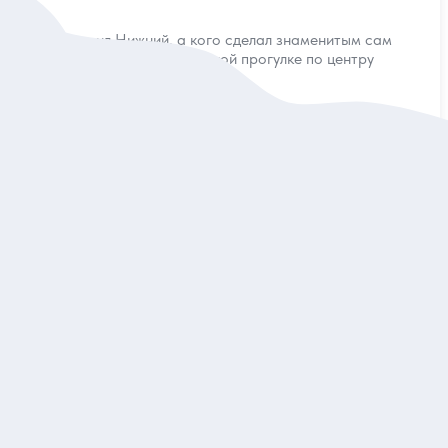
Кто прославил Нижний, а кого сделал знаменитым сам
город? Об этом — на дружеской прогулке по центру
Индивидуальная
8 400 руб.
за экскурсию
Заказ и описание
5
84 отзыва
Из грязи в князи: прогулка по улицам Кожевенная
и Рождественская
Узнать о шике, блеске, нищете и аферах Нижнего Новгорода
Индивидуальная
6 800 руб.
за экскурсию