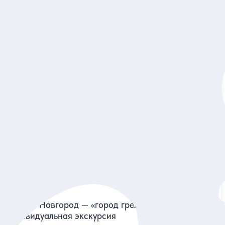
5
475 отзывов
Театрализованный квест по Нижнему Новгороду
Погрузиться в магический мир прошлого и открыть историю
города с фонарщиком Фаролеро и его друзьями
Групповая
2 550 руб.
за одного
Заказ и описание
5
244 отзыва
Нижний Новгород — «город грехов».
Индивидуальная экскурсия