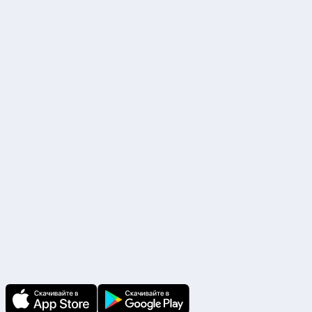
107045, г.Москва, Рождественский б-р, 9, строение 1, Помещение I,
комната 30
ИНН 7725851033 КПП 770201001 ОГРН 5147746438175
Р/с. №40702810338000017283 ПАО «Сбербанк России» г. Москва
БИК 044525225, К/с. №30101810400000000225
Наши партнеры
Скачайте приложение
В приложении Ваши заявки и документы
по ним всегда под рукой!