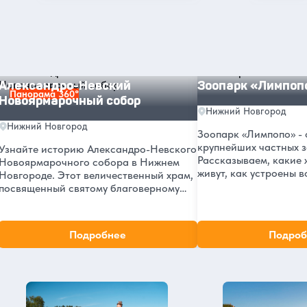
Другие интересные места и
достопримечательности в Нижнем
Новгороде
Александро-Невский Новоярмарочный собор
Зоопарк «Лимпопо»
Александро-Невский
Зоопарк «Лимпоп
Панорама 360°
Новоярмарочный собор
Нижний Новгород
Нижний Новгород
Зоопарк «Лимпопо» - 
крупнейших частных з
Узнайте историю Александро-Невского
Рассказываем, какие 
Новоярмарочного собора в Нижнем
живут, как устроены в
Новгороде. Этот величественный храм,
стоит вход и как добр
посвященный святому благоверному
Интересные факты, ад
князю, стал важной частью культурного
посещения.
наследия города с момента своего
основания в 1881 году.
Подробнее
Подроб
Нижний Новгород в нашем блоге