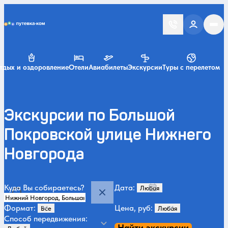
Putevka.com
тдых и оздоровление
Отели
Авиабилеты
Экскурсии
Туры с перелетом
Экскурсии по Большой
Покровской улице Нижнего
Новгорода
Куда Вы собираетесь?
Дата:
Формат:
Цена, руб:
Способ передвижения:
Найти экскурсии