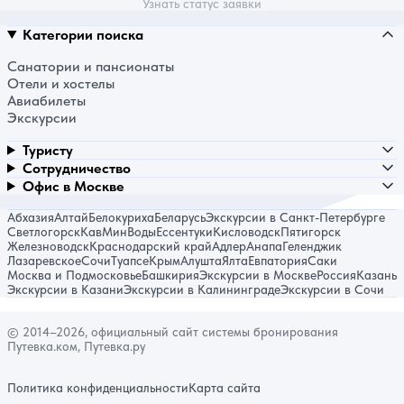
Узнать статус заявки
Категории поиска
Санатории и пансионаты
Отели и хостелы
Авиабилеты
Экскурсии
Туристу
Сотрудничество
Офис в Москве
Абхазия
Алтай
Белокуриха
Беларусь
Экскурсии в Санкт-Петербурге
Светлогорск
КавМинВоды
Ессентуки
Кисловодск
Пятигорск
Железноводск
Краснодарский край
Адлер
Анапа
Геленджик
Лазаревское
Сочи
Туапсе
Крым
Алушта
Ялта
Евпатория
Саки
Москва и Подмосковье
Башкирия
Экскурсии в Москве
Россия
Казань
Экскурсии в Казани
Экскурсии в Калининграде
Экскурсии в Сочи
© 2014–2026, официальный сайт системы бронирования
Путевка.ком, Путевка.ру
Политика конфиденциальности
Карта сайта