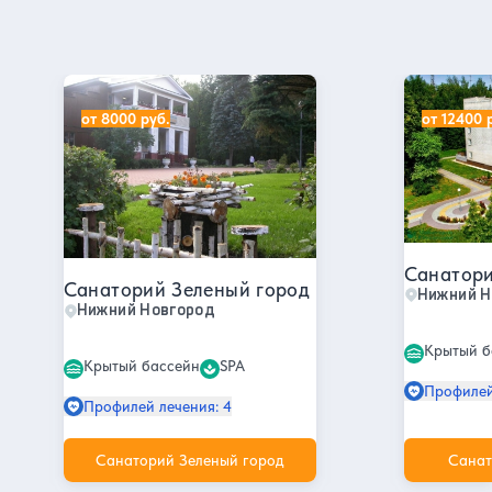
Санатории в Нижнем Новгороде
Санаторий Зеленый город
Санаторий
от 8000 руб.
от 12400 
Санатори
Санаторий Зеленый город
Нижний Н
Нижний Новгород
Крытый б
Крытый бассейн
SPA
Профилей
Профилей лечения: 4
Санаторий Зеленый город
Санат