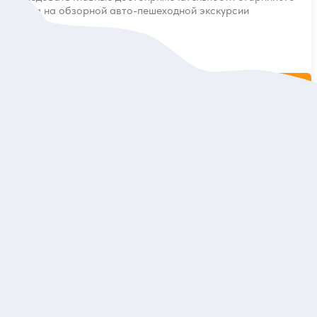
города на обзорной авто-пешеходной экскурсии
Индивидуальная
10 000 руб.
за экскурсию
Заказ и описание
5
205 отзывов
Кремль и Покровка
Уникальные памятники архитектуры на пешеходной экскурсии
по историческим местам Нижнего Новгорода
Индивидуальная
7 150 руб.
за экскурсию
Заказ и описание