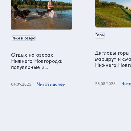
Горы
Реки и озера
Дятловы горы 
Отдых на озерах
маршрут и см
Нижнего Новгорода:
Нижнего Новг
популярные и
секретные места
Чита
28.08.2025
Читать далее
04.09.2025
Все статьи
Отзывы о нас
Более 15000 реальных отзывов от довольных клиентов на