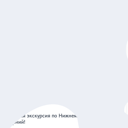
5
683 отзыва
Здравствуй, Нижний Новгород!
Погулять по старинному Кремлю и его живописным
окрестностям и раскрыть местные тайны и легенды
Индивидуальная
6 000 руб.
за экскурсию
Заказ и описание
5
374 отзыва
Групповая экскурсия по Нижнему Новгороду в час
вечерний!