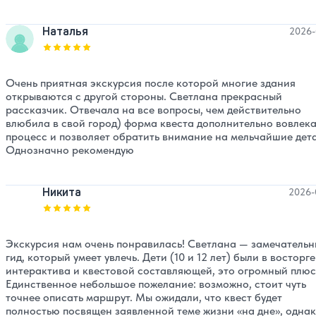
Наталья
2026-
Оценка, количество звезд:
5
Очень приятная экскурсия после которой многие здания
открываются с другой стороны. Светлана прекрасный
рассказчик. Отвечала на все вопросы, чем действительно
влюбила в свой город) форма квеста дополнительно вовлека
процесс и позволяет обратить внимание на мельчайшие дет
Однозначно рекомендую
Никита
2026-
Оценка, количество звезд:
5
Экскурсия нам очень понравилась! Светлана — замечатель
гид, который умеет увлечь. Дети (10 и 12 лет) были в восторге
интерактива и квестовой составляющей, это огромный плюс
Единственное небольшое пожелание: возможно, стоит чуть
точнее описать маршрут. Мы ожидали, что квест будет
полностью посвящен заявленной теме жизни «на дне», одна