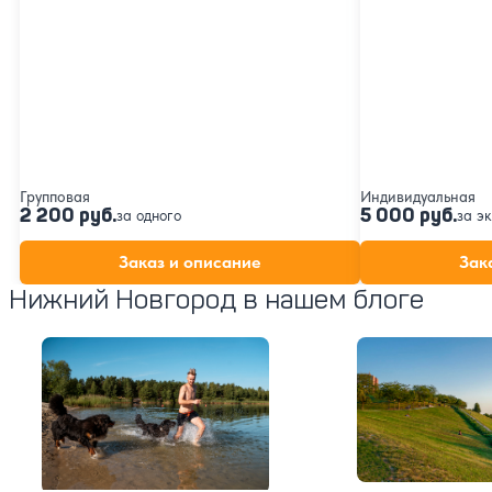
Групповая
Индивидуальная
2 200 руб.
5 000 руб.
за одного
за э
Заказ и описание
Зак
Нижний Новгород в нашем блоге