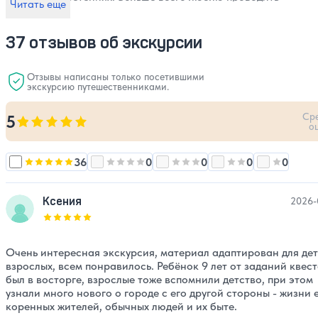
Читать еще
квесты для детей — я называю это волшебными
приключениями. Мне хочется показать вам свой Нижний
Новгород и помочь полюбить его всей душой. Хочу, чтобы у
37 отзывов об экскурсии
моих слушателей осталось в воспоминаниях то доброе, что
есть в этом нашем лучшем из миров.
Отзывы написаны только посетившими
экскурсию путешественниками.
Ср
5
Оценка, количество звезд:
5
о
36
0
0
0
0
Оценка, количество звезд:
Оценка, количество звезд:
5
Оценка, количество звезд:
Оценка, количест
4
Оценка, 
3
Ксения
2026-
Оценка, количество звезд:
5
Очень интересная экскурсия, материал адаптирован для дет
взрослых, всем понравилось. Ребёнок 9 лет от заданий квес
был в восторге, взрослые тоже вспомнили детство, при этом
узнали много нового о городе с его другой стороны - жизни 
коренных жителей, обычных людей и их быте.