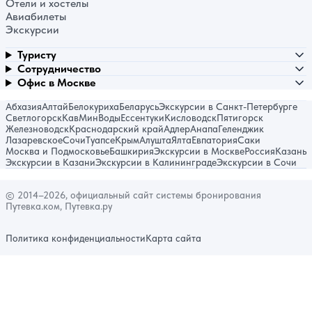
Отели и хостелы
Авиабилеты
Экскурсии
Туристу
Сотрудничество
Офис в Москве
Абхазия
Алтай
Белокуриха
Беларусь
Экскурсии в Санкт-Петербурге
Светлогорск
КавМинВоды
Ессентуки
Кисловодск
Пятигорск
Железноводск
Краснодарский край
Адлер
Анапа
Геленджик
Лазаревское
Сочи
Туапсе
Крым
Алушта
Ялта
Евпатория
Саки
Москва и Подмосковье
Башкирия
Экскурсии в Москве
Россия
Казань
Экскурсии в Казани
Экскурсии в Калининграде
Экскурсии в Сочи
© 2014–2026, официальный сайт системы бронирования
Путевка.ком, Путевка.ру
Политика конфиденциальности
Карта сайта