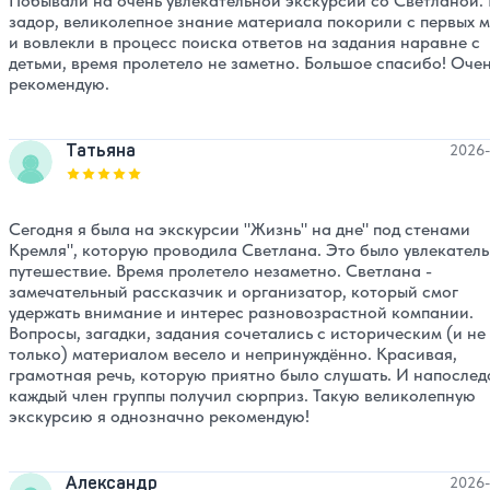
Побывали на очень увлекательной экскурсии со Светланой. 
задор, великолепное знание материала покорили с первых 
и вовлекли в процесс поиска ответов на задания наравне с
детьми, время пролетело не заметно. Большое спасибо! Оче
рекомендую.
Татьяна
2026-
Оценка, количество звезд:
5
Сегодня я была на экскурсии "Жизнь" на дне" под стенами
Кремля", которую проводила Светлана. Это было увлекател
путешествие. Время пролетело незаметно. Светлана -
замечательный рассказчик и организатор, который смог
удержать внимание и интерес разновозрастной компании.
Вопросы, загадки, задания сочетались с историческим (и не
только) материалом весело и непринуждённо. Красивая,
грамотная речь, которую приятно было слушать. И напослед
каждый член группы получил сюрприз. Такую великолепную
экскурсию я однозначно рекомендую!
Александр
2026-