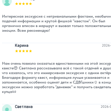
Оценка, количество звезд:
5
Интересная экскурсия с нетривиальными фактами, необычн
подачей информации и крутой фишкой "квестом". Он был
органично вписан в маршрут и вызвал только положительны
эмоции. Всем рекомендую!
Карина
2026-
Оценка, количество звезд:
5
Нам очень повезло оказаться единственными на этой экску
квесте😍 Светлана рассказывала всё с такой отдачей и душ
что казалось, что это иммерсивная экскурсия с одним актёр
Благодаря формату квест, информация лучше усваивается и
запоминается, особенно оценят дети и СДВГшники☺️ в конц
экскурсии можно заработать "денежек" и получить свидетел
купца📜
Светлана
2026-