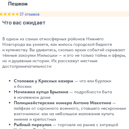
Пешком
Оценка, количество звезд:
37 отзывов
5
Что вас ожидает
В одном из самых атмосферных районов Нижнего
Новгорода вы узнаете, как жилось городской бедноте
и купечеству. Вы удивитесь, сколько ярких событий скрывают
тёмные закоулки Мильошки — и это не только тайны и аферы,
но и душевные истории. Их расскажут местные
достопримечательности:
Столовая у Красных казарм
— что ели бурлаки
и босяки
Ночлежка купца Брылина
— подробности быта
в ночлежном доме
Полицмейстерские номера Антона Махотина
—
лайфхак от скромного военного, ставшего нескромным
взяточником: как на небольшое жалование купить
имения и крепостных
Рыбный переулок
— торговля на рынке с хитрецой