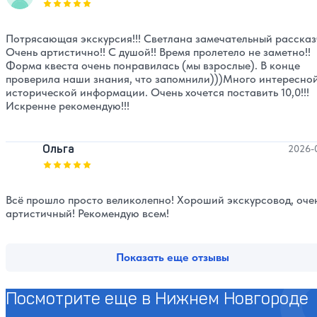
Оценка, количество звезд:
5
Потрясающая экскурсия!!! Светлана замечательный рассказ
Очень артистично!! С душой!! Время пролетело не заметно!!
Форма квеста очень понравилась (мы взрослые). В конце
проверила наши знания, что запомнили)))Много интересно
исторической информации. Очень хочется поставить 10,0!!!
Искренне рекомендую!!!
Ольга
2026-
Оценка, количество звезд:
5
Всё прошло просто великолепно! Хороший экскурсовод, оче
артистичный! Рекомендую всем!
Показать еще отзывы
Посмотрите еще в Нижнем Новгороде