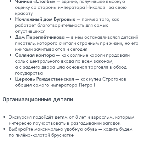
Чайная «Столбы»
— здание, получившее высокую
оценку со стороны императора Николая I за свою
красоту
Ночлежный дом Бугровых
— пример того, как
работает благотворительность для самых
опустившихся
Дом Переплётчикова
— в нём останавливался детский
писатель, которого считали странным при жизни, но его
книгами зачитываются и сегодня
Соляная контора
— как соляные короли продавали
соль с центрального входа по всем законам,
а с заднего двора шла основная торговля в обход
государства
Церковь Рождественская
— как купец Строганов
обошёл самого императора Петра I
Организационные детали
Экскурсия подойдёт детям от 8 лет и взрослым, которым
интересно поучаствовать в разгадывании загадок
Выбирайте максимально удобную обувь — ходить будем
по пилёно-колотой брусчатке