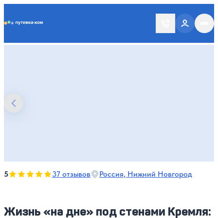
Putevka.com
Оценка, количество звезд:
5
5
37 отзывов
Россия, Нижний Новгород
Жизнь «на дне» под стенами Кремля: