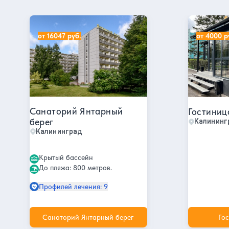
Санаторий Янтарный берег
Гостиница
от 16047 руб.
от 4000 р
Санаторий Янтарный
Гостиниц
берег
Калининг
Калининград
Крытый бассейн
До пляжа: 800 метров.
Профилей лечения: 9
Санаторий Янтарный берег
Го