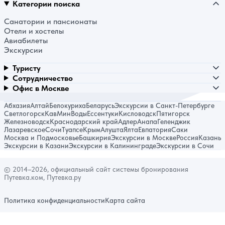
Категории поиска
Санатории и пансионаты
Отели и хостелы
Авиабилеты
Экскурсии
Туристу
Сотрудничество
Офис в Москве
Абхазия
Алтай
Белокуриха
Беларусь
Экскурсии в Санкт-Петербурге
Светлогорск
КавМинВоды
Ессентуки
Кисловодск
Пятигорск
Железноводск
Краснодарский край
Адлер
Анапа
Геленджик
Лазаревское
Сочи
Туапсе
Крым
Алушта
Ялта
Евпатория
Саки
Москва и Подмосковье
Башкирия
Экскурсии в Москве
Россия
Казань
Экскурсии в Казани
Экскурсии в Калининграде
Экскурсии в Сочи
© 2014–2026, официальный сайт системы бронирования
Путевка.ком, Путевка.ру
Политика конфиденциальности
Карта сайта