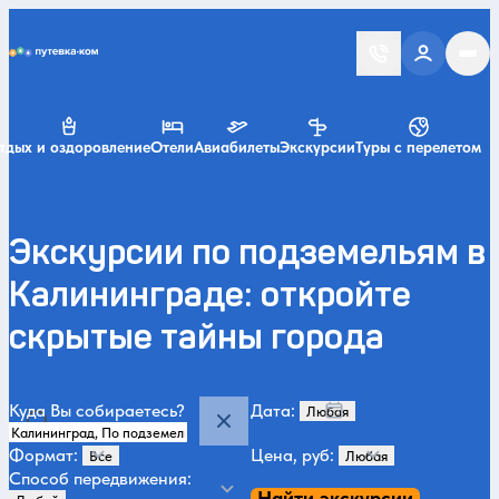
Putevka.com
тдых и оздоровление
Отели
Авиабилеты
Экскурсии
Туры с перелетом
Экскурсии по подземельям в
Калининграде: откройте
скрытые тайны города
Куда Вы собираетесь?
Дата:
Формат:
Цена, руб:
Способ передвижения:
Найти экскурсии