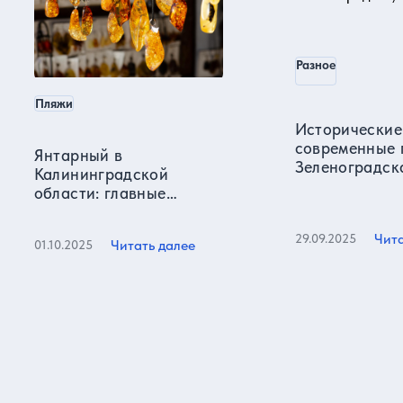
Разное
Пляжи
Исторические
современные 
Янтарный в
Зеленоградск
Калининградской
области: главные
достопримечательности
и пляжи
Чита
29.09.2025
Читать далее
01.10.2025
Все статьи
Отзывы о нас
Более 15000 реальных отзывов от довольных клиентов на
известных ресурсах и нашем сайте!