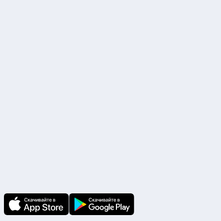
комната 30
ИНН 7725851033 КПП 770201001 ОГРН 5147746438175
Р/с. №40702810338000017283 ПАО «Сбербанк России» г. Москва
БИК 044525225, К/с. №30101810400000000225
Наши партнеры
Скачайте приложение
В приложении Ваши заявки и документы
по ним всегда под рукой!