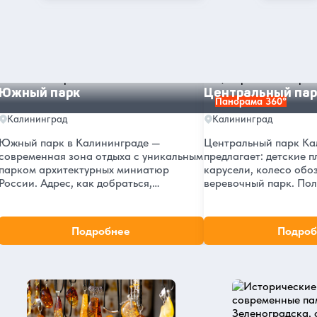
Другие интересные места и
достопримечательности в
Калининграде
Южный парк
Центральный парк
Южный парк
Центральный пар
Панорама 360°
Калининград
Калининград
Южный парк в Калининграде —
Центральный парк Ка
современная зона отдыха с уникальным
предлагает: детские п
парком архитектурных миниатюр
карусели, колесо обо
России. Адрес, как добраться,
веревочный парк. По
достопримечательности, фото.
о ценах, часах работы
до главного парка гор
Подробнее
Подроб
Калининград в нашем блоге