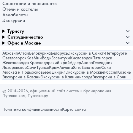
Санатории и пансионаты
Отели и хостелы
Авиабилеты
Экскурсии
Туристу
Сотрудничество
Офис в Москве
Абхазия
Алтай
Белокуриха
Беларусь
Экскурсии в Санкт-Петербурге
Светлогорск
КавМинВоды
Ессентуки
Кисловодск
Пятигорск
Железноводск
Краснодарский край
Адлер
Анапа
Геленджик
Лазаревское
Сочи
Туапсе
Крым
Алушта
Ялта
Евпатория
Саки
Москва и Подмосковье
Башкирия
Экскурсии в Москве
Россия
Казань
Экскурсии в Казани
Экскурсии в Калининграде
Экскурсии в Сочи
© 2014–2026, официальный сайт системы бронирования
Путевка.ком, Путевка.ру
Политика конфиденциальности
Карта сайта