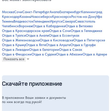
Москва
Сочи
Санкт-Петербург
Анапа
Екатеринбург
Калининград
Краснодар
Казань
Новосибирск
Красноярск
Ростов-на-Дону
Уфа
Тюмень
Владивосток
Геленджик
Иркутск
Самара
Севастополь
Челябинск
Воронеж
Отдых в Кабардинке
Отдых в Витязево
Отдых в Краснодарском крае
Отдых в Сочи
Отдых в Геленджике
Отдых в Туапсе
Отдых в Анапе
Отдых в Ессентуках
Отдых в Железноводске
Отдых в Кисловодске
Отдых в Пятигорске
Отдых в Крыму
Отдых в Ялте
Отдых в Алуште
Отдых в Гурзуфе
Отдых в Ливадии
Отдых в Евпатории
Отдых в Саках
Отдых в Феодосии
Отдых в Судаке
Отдых в Абхазии
Отдых в Адлере
Показать все
Скачайте приложение
В приложении Ваши заявки и документы
по ним всегда под рукой!