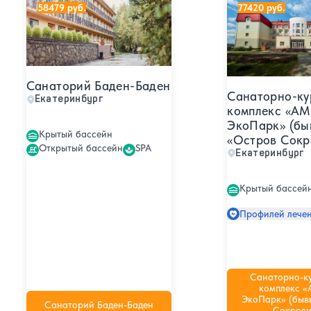
58479 руб.
77420 руб.
Санаторий Баден-Баден
Санаторно-ку
Екатеринбург
комплекс «А
ЭкоПарк» (бы
Крытый бассейн
«Остров Сокр
Открытый бассейн
SPA
Екатеринбург
Крытый бассей
Профилей лечен
Санаторно-к
комплекс 
ЭкоПарк» (быв
Санаторий Баден-Баден
Сокрови