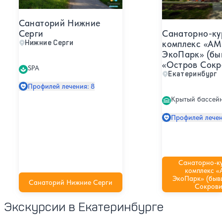
Санаторий Нижние
Серги
Санаторно-ку
Нижние Серги
комплекс «А
ЭкоПарк» (бы
«Остров Сокр
SPA
Екатеринбург
Профилей лечения: 8
Крытый бассей
Профилей лечен
Санаторно-к
комплекс 
ЭкоПарк» (быв
Санаторий Нижние Серги
Сокрови
Экскурсии в Екатеринбурге