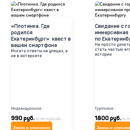
«Плотинка. Где
Свидание с г
родился
иммерсивная 
Екатеринбург»: квест в
по Екатеринб
вашем смартфоне
Не просто узнать
стать частью ег
Искать ответы на улицах, а
истории
не в интернете
Индивидуальная
•
Групповая
•
990 руб.
1800 руб.
за экскурсию
за э
Заказ и описание
Заказ и описан