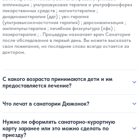
аппликации
;
ультразвуковая терапия и ультрафонофорез
лекарственных средств
;
магнитотерапия
;
диадинамотерапия (ддт)
;
увч-терапия
(ультравысокочастотная терапия)
;
дарсонвализация
;
амплипульстерапия
;
лечебная физкультура (лфк)
;
лазеротерапия
; . Процедуры назначает врач Санатория
после обследования в первый день. Вы можете высказать
свои пожелания, но последнее слово всегда остается за
доктором.
С какого возраста принимаются дети и им
предоставляется лечение?
Что лечат в санатории Дюжонок?
Нужно ли оформлять санаторно-курортную
карту заранее или это можно сделать по
приезду?