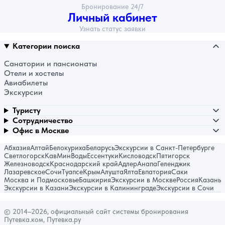
Бронирование 24/7
Личный кабинет
Узнать статус заявки
Категории поиска
Санатории и пансионаты
Отели и хостелы
Авиабилеты
Экскурсии
Туристу
Сотрудничество
Офис в Москве
Абхазия
Алтай
Белокуриха
Беларусь
Экскурсии в Санкт-Петербурге
Светлогорск
КавМинВоды
Ессентуки
Кисловодск
Пятигорск
Железноводск
Краснодарский край
Адлер
Анапа
Геленджик
Лазаревское
Сочи
Туапсе
Крым
Алушта
Ялта
Евпатория
Саки
Москва и Подмосковье
Башкирия
Экскурсии в Москве
Россия
Казань
Экскурсии в Казани
Экскурсии в Калининграде
Экскурсии в Сочи
© 2014–2026, официальный сайт системы бронирования
Путевка.ком, Путевка.ру