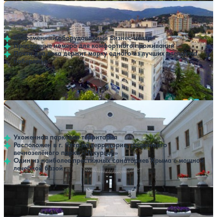
Отель Бристоль
Нет цен или свободных мест на выбранные даты
Выбрать другой вариант
4.5
311 отзывов
Ялта
Современный оборудованный Бизнес-центр
Просторные номера для комфортного проживания
Почти два века держит марку одного из лучших отелей на
побережье
Крытый бассейн
SPA
Расстояние до пляжа: 100 метров.
Санаторий Россия (ex. Руссия)
Нет цен или свободных мест на выбранные даты
Выбрать другой вариант
4.5
61 отзыв
Ялта
Ухоженная парковая территория
Расположен в г. Ялта на территории старинного
вечнозелёного парка «Чукурлар»
Один из наиболее престижных санаториев Крыма с мощной
лечебной базой
Профилей лечения:
5
Крытый бассейн
Расстояние до пляжа: 300-700 метров.