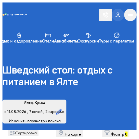
Putevka.com
тдых и оздоровление
Отели
Авиабилеты
Экскурсии
Туры с перелетом
Шведский стол: отдых с
питанием в Ялте
Найти
Регион, курорт или название
Профиль лечения:
Отдыхающие:
Дата заезда:
Кол-во ночей:
Ялта, Крым
Начните вводить название региона, курорта или объекта
с 11.08.2026 , 7 ночей , 2 взрослых
Изменить параметры поиска
Сортировка
На карте
Фильтр
0