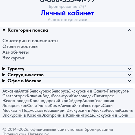
Бронирование 24/7
Личный кабинет
Узнать статус заявки
Категории поиска
Санатории и пансионаты
Отели и хостелы
Авиабилеты
Экскурсии
Туристу
Сотрудничество
Офис в Москве
Абхазия
Алтай
Белокуриха
Беларусь
Экскурсии в Санкт-Петербурге
Светлогорск
КавМинВоды
Ессентуки
Кисловодск
Пятигорск
Железноводск
Краснодарский край
Адлер
Анапа
Геленджик
Лазаревское
Сочи
Туапсе
Крым
Алушта
Ялта
Евпатория
Саки
Москва и Подмосковье
Башкирия
Экскурсии в Москве
Россия
Казань
Экскурсии в Казани
Экскурсии в Калининграде
Экскурсии в Сочи
© 2014–2026, официальный сайт системы бронирования
Путевка.ком, Путевка.ру