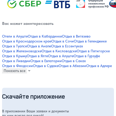
Вас может заинтересовать
Отели в Алуште
Отдых в Кабардинке
Отдых в Витязево
Отдых в Краснодарском крае
Отдых в Сочи
Отдых в Геленджике
Отдых в Туапсе
Отдых в Анапе
Отдых в Ессентуках
Отдых в Железноводске
Отдых в Кисловодске
Отдых в Пятигорске
Отдых в Крыму
Отдых в Ялте
Отдых в Алуште
Отдых в Гурзуфе
Отдых в Ливадии
Отдых в Евпатории
Отдых в Саках
Отдых в Феодосии
Отдых в Судаке
Отдых в Абхазии
Отдых в Адлере
Показать все
Скачайте приложение
В приложении Ваши заявки и документы
по ним всегда под рукой!