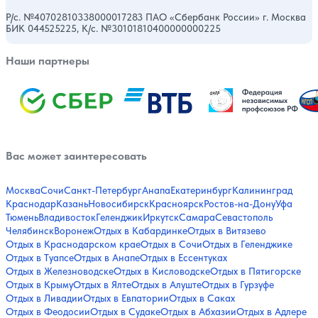
Р/с. №40702810338000017283 ПАО «Сбербанк России» г. Москва
БИК 044525225, К/с. №30101810400000000225
Наши партнеры
Вас может заинтересовать
Москва
Сочи
Санкт-Петербург
Анапа
Екатеринбург
Калининград
Краснодар
Казань
Новосибирск
Красноярск
Ростов-на-Дону
Уфа
Тюмень
Владивосток
Геленджик
Иркутск
Самара
Севастополь
Челябинск
Воронеж
Отдых в Кабардинке
Отдых в Витязево
Отдых в Краснодарском крае
Отдых в Сочи
Отдых в Геленджике
Отдых в Туапсе
Отдых в Анапе
Отдых в Ессентуках
Отдых в Железноводске
Отдых в Кисловодске
Отдых в Пятигорске
Отдых в Крыму
Отдых в Ялте
Отдых в Алуште
Отдых в Гурзуфе
Отдых в Ливадии
Отдых в Евпатории
Отдых в Саках
Отдых в Феодосии
Отдых в Судаке
Отдых в Абхазии
Отдых в Адлере