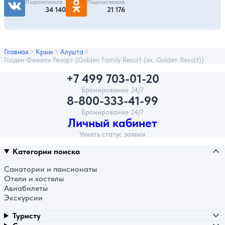
Подписчиков
Подписчиков
34 140
21 176
Главная
Крым
Алушта
Голден Фемели Резорт (Golden Family Resort (ex. Golden Resort))
+7 499 703-01-20
Бронирование 24/7
8-800-333-41-99
Бронирование 24/7
Личный кабинет
Узнать статус заявки
Категории поиска
Санатории и пансионаты
Отели и хостелы
Авиабилеты
Экскурсии
Туристу