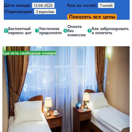
Дата заезда:
Кол-во ночей:
Отдыхающие:
Показать все цены
Оплата
Бесплатный
Частичная
Как забронировать
без
перенос дат
предоплата
и оплатить
комиссии
Еще есть свободные номера