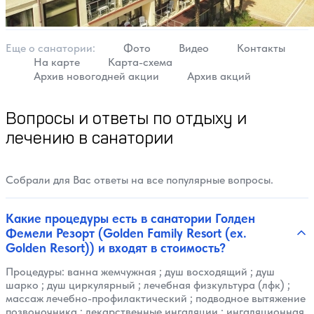
Еще о cанатории:
Фото
Видео
Контакты
На карте
Карта-схема
Архив новогодней акции
Архив акций
Вопросы и ответы по отдыху и
лечению в санатории
Собрали для Вас ответы на все популярные вопросы.
Какие процедуры есть в санатории Голден
Фемели Резорт (Golden Family Resort (ex.
Golden Resort)) и входят в стоимость?
Процедуры:
ванна жемчужная
;
душ восходящий
;
душ
шарко
;
душ циркулярный
;
лечебная физкультура (лфк)
;
массаж лечебно-профилактический
;
подводное вытяжение
позвоночника
;
лекарственные ингаляции
;
ингаляционная