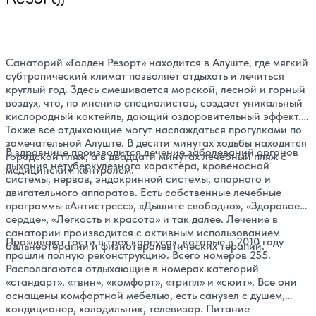
Санаторий «Голден Резорт» находится в Алуште, где мягкий
субтропический климат позволяет отдыхать и лечиться
круглый год. Здесь смешивается морской, лесной и горный
воздух, что, по мнению специалистов, создает уникальный
кислородный коктейль, дающий оздоровительный эффект.
Также все отдыхающие могут наслаждаться прогулками по
замечательной Алуште. В десяти минутах ходьбы находится
В здравнице производится лечение заболеваний органов
городской пляж, а в двадцати минутах лечебный пляж с
дыхания нетуберкулезного характера, кровеносной
медицинским контролем.
системы, нервов, эндокринной системы, опорного и
двигательного аппаратов. Есть собственные лечебные
программы «Антистресс», «Дышите свободно», «Здоровое
сердце», «Легкость и красота» и так далее. Лечение в
санатории производится с активным использованием
Проживают гости в трех корпусах, которые в 2010 году
бальнеотерапии и физиотерапевтических терапий.
прошли полную реконструкцию. Всего номеров 255.
Располагаются отдыхающие в номерах категорий
«стандарт», «твин», «комфорт», «трипл» и «сюит». Все они
оснащены комфортной мебелью, есть санузел с душем,
кондиционер, холодильник, телевизор. Питание