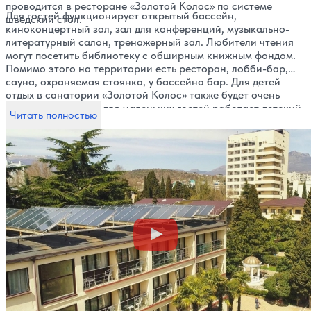
проводится в ресторане «Золотой Колос» по системе
Для гостей функционирует открытый бассейн,
шведский стол.
киноконцертный зал, зал для конференций, музыкально-
литературный салон, тренажерный зал. Любители чтения
могут посетить библиотеку с обширным книжным фондом.
Помимо этого на территории есть ресторан, лобби-бар,
сауна, охраняемая стоянка, у бассейна бар. Для детей
отдых в санатории «Золотой Колос» также будет очень
интересен, так как для маленьких гостей работает детский
Читать полностью
бассейн, клуб, игровые площадки с лабиринтом и
батутами, детский кинозал, организовывается детская
анимация, дискотеки, есть отдельный детский буфет.