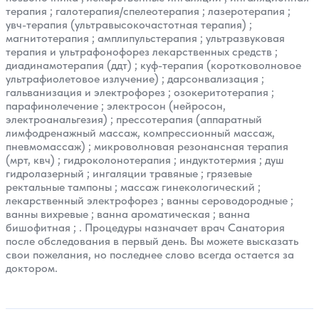
терапия
;
галотерапия/спелеотерапия
;
лазеротерапия
;
увч-терапия (ультравысокочастотная терапия)
;
магнитотерапия
;
амплипульстерапия
;
ультразвуковая
терапия и ультрафонофорез лекарственных средств
;
диадинамотерапия (ддт)
;
куф-терапия (коротковолновое
ультрафиолетовое излучение)
;
дарсонвализация
;
гальванизация и электрофорез
;
озокеритотерапия
;
парафинолечение
;
электросон (нейросон,
электроанальгезия)
;
прессотерапия (аппаратный
лимфодренажный массаж, компрессионный массаж,
пневмомассаж)
;
микроволновая резонансная терапия
(мрт, квч)
;
гидроколонотерапия
;
индуктотермия
;
душ
гидролазерный
;
ингаляции травяные
;
грязевые
ректальные тампоны
;
массаж гинекологический
;
лекарственный электрофорез
;
ванны сероводородные
;
ванны вихревые
;
ванна ароматическая
;
ванна
бишофитная
; . Процедуры назначает врач Санатория
после обследования в первый день. Вы можете высказать
свои пожелания, но последнее слово всегда остается за
доктором.