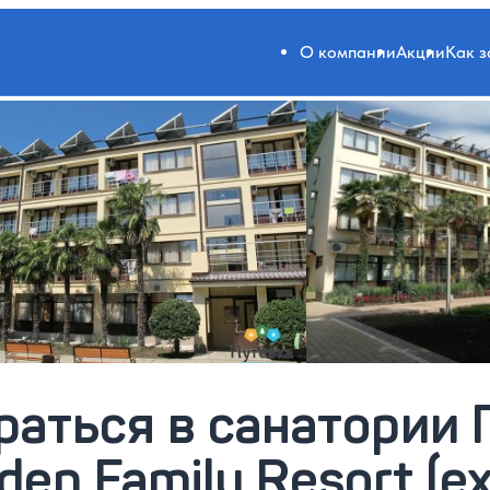
О компании
Акции
Как 
раться в санатории 
en Family Resort (ex