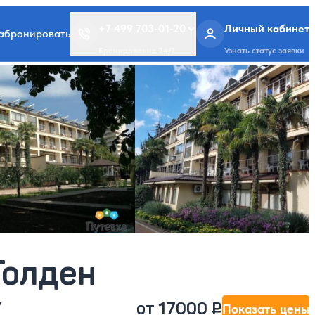
+7 499 703-01-20
Личный кабинет
забронировать
Бронирование 24/7
Узнать статус заявки
Голден
.
от 17000 ₽
Показать цены