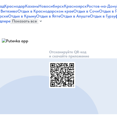
ад
Краснодар
Казань
Новосибирск
Красноярск
Ростов-на-Дону
 Витязево
Отдых в Краснодарском крае
Отдых в Сочи
Отдых в 
рске
Отдых в Крыму
Отдых в Ялте
Отдых в Алуште
Отдых в Гурзу
длере
Показать все
Отсканируйте QR-код
и скачайте приложение