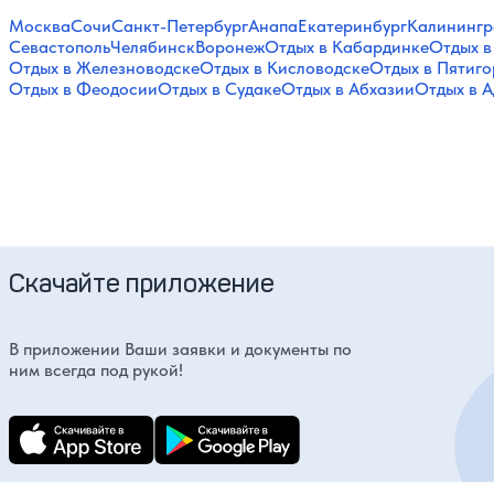
Москва
Сочи
Санкт-Петербург
Анапа
Екатеринбург
Калинингр
Севастополь
Челябинск
Воронеж
Отдых в Кабардинке
Отдых в
Отдых в Железноводске
Отдых в Кисловодске
Отдых в Пятиго
Отдых в Феодосии
Отдых в Судаке
Отдых в Абхазии
Отдых в А
Скачайте приложение
В приложении Ваши заявки и документы по
ним всегда под рукой!