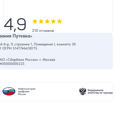
4,9
4,9
Оценка, количество звезд:
210 отзывов
ания Путевка»
й б-р, 9, строение 1, Помещение I, комната 30
1 ОГРН 5147746438175
АО «Сбербанк России» г. Москва
0400000000225