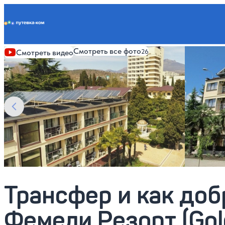
Putevka.com
К санаторию
Смотреть все фото
26
Смотреть видео
Трансфер и как доб
Фемели Резорт (Gold