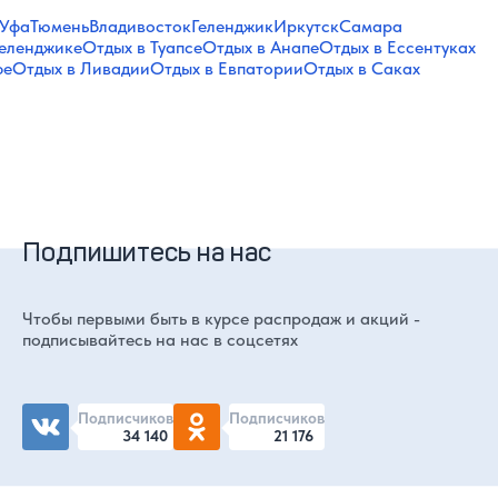
Уфа
Тюмень
Владивосток
Геленджик
Иркутск
Самара
Геленджике
Отдых в Туапсе
Отдых в Анапе
Отдых в Ессентуках
фе
Отдых в Ливадии
Отдых в Евпатории
Отдых в Саках
Подпишитесь на нас
Чтобы первыми быть в курсе распродаж и акций -
подписывайтесь на нас в соцсетях
Подписчиков
Подписчиков
34 140
21 176