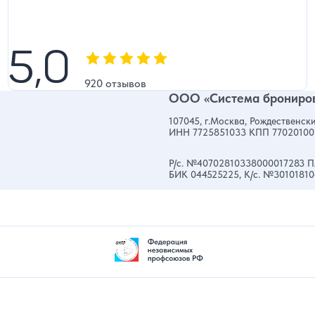
5,0
5,0
Оценка, количество звезд:
920 отзывов
ООО «Система брониров
107045, г.Москва, Рождественски
ИНН 7725851033 КПП 77020100
Р/с. №40702810338000017283 П
БИК 044525225, К/с. №3010181