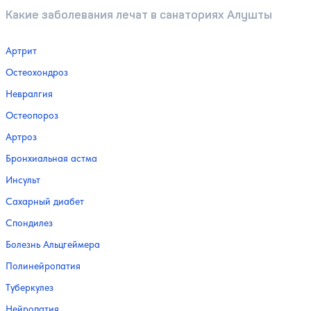
Какие заболевания лечат в санаториях Алушты
Артрит
Остеохондроз
Невралгия
Остеопороз
Артроз
Бронхиальная астма
Инсульт
Сахарный диабет
Спондилез
Болезнь Альцгеймера
Полинейропатия
Туберкулез
Нейропатия