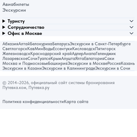
Авиабилеты
Экскурсии
Туристу
Сотрудничество
Офис в Москве
Абхазия
Алтай
Белокуриха
Беларусь
Экскурсии в Санкт-Петербурге
Светлогорск
КавМинВоды
Ессентуки
Кисловодск
Пятигорск
Железноводск
Краснодарский край
Адлер
Анапа
Геленджик
Лазаревское
Сочи
Туапсе
Крым
Алушта
Ялта
Евпатория
Саки
Москва и Подмосковье
Башкирия
Экскурсии в Москве
Россия
Казань
Экскурсии в Казани
Экскурсии в Калининграде
Экскурсии в Сочи
© 2014–2026, официальный сайт системы бронирования
Путевка.ком, Путевка.ру
Политика конфиденциальности
Карта сайта