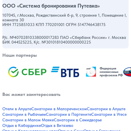
ООО «Система бронирования Путевка»
107045, г.Москва, Рождественский б-р, 9, строение 1, Помещение I,
комната 30
ИНН 7725851033 КПП 770201001 ОГРН 5147746438175
Р/с. №40702810338000017283 ПАО «Сбербанк России» г. Москва
БИК 044525225, К/с. №30101810400000000225
Наши партнеры
Вас может заинтересовать
Отели в Алуште
Санатории в Малореченском
Санатории в Алуште
Санатории в Рыбачьем
Санатории в Партените
Санатории в Утесе
Санатории в Малом Маяке
Санатории в Семидворье
Отдых в Кабардинке
Отдых в Витязево
Отдых в Краснодарском крае
Отдых в Сочи
Отдых в Геленджике