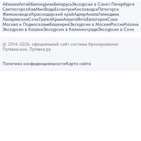
Абхазия
Алтай
Белокуриха
Беларусь
Экскурсии в Санкт-Петербурге
Светлогорск
КавМинВоды
Ессентуки
Кисловодск
Пятигорск
Железноводск
Краснодарский край
Адлер
Анапа
Геленджик
Лазаревское
Сочи
Туапсе
Крым
Алушта
Ялта
Евпатория
Саки
Москва и Подмосковье
Башкирия
Экскурсии в Москве
Россия
Казань
Экскурсии в Казани
Экскурсии в Калининграде
Экскурсии в Сочи
© 2014–2026, официальный сайт системы бронирования
Путевка.ком, Путевка.ру
Политика конфиденциальности
Карта сайта