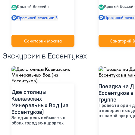
Крытый бассей
Крытый бассейн
Профилей лечен
Профилей лечения: 3
Санаторий Москва
Санаторий В
Экскурсии в Ессентуках
Поездка на Д
Две столицы
Ессентуков в
Кавказских
группе
Минеральных Вод (из
Провести один 
в невероятных д
Ессентуков)
от самой природ
За один день побывать в
обоих городах-курортах