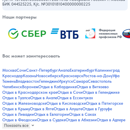
БИК 044525225, К/с. №30101810400000000225
Наши партнеры
Вас может заинтересовать
Москва
Сочи
Санкт-Петербург
Анапа
Екатеринбург
Калининград
Краснодар
Казань
Новосибирск
Красноярск
Ростов-на-Дону
Уфа
Тюмень
Владивосток
Геленджик
Иркутск
Самара
Севастополь
Челябинск
Воронеж
Отдых в Кабардинке
Отдых в Витязево
Отдых в Краснодарском крае
Отдых в Сочи
Отдых в Геленджике
Отдых в Туапсе
Отдых в Анапе
Отдых в Ессентуках
Отдых в Железноводске
Отдых в Кисловодске
Отдых в Пятигорске
Отдых в Крыму
Отдых в Ялте
Отдых в Алуште
Отдых в Гурзуфе
Отдых в Ливадии
Отдых в Евпатории
Отдых в Саках
Отдых в Феодосии
Отдых в Судаке
Отдых в Абхазии
Отдых в Адлере
Показать все