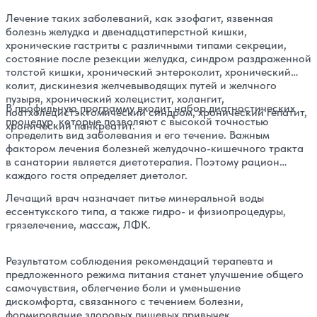
Лечение таких заболеваний, как эзофагит, язвенная
болезнь желудка и двенадцатиперстной кишки,
хронические гастриты с различными типами секреции,
состояние после резекции желудка, синдром раздраженной
толстой кишки, хронический энтероколит, хронический
колит, дискинезия желчевыводящих путей и желчного
пузыря, хронический холецистит, холангит,
В профильную программу входит набор диагностических
постхолецистэктомический синдром, хронический гепатит,
процедур, которые позволяют с высокой точностью
хронический панкреатит.
определить вид заболевания и его течение. Важным
фактором лечения болезней желудочно-кишечного тракта
в санатории является диетотерапия. Поэтому рацион
каждого гостя определяет диетолог.
Лечащий врач назначает питье минеральной воды
ессентукского типа, а также гидро- и физиопроцедуры,
грязелечение, массаж, ЛФК.
Результатом соблюдения рекомендаций терапевта и
предложенного режима питания станет улучшение общего
самочувствия, облегчение боли и уменьшение
дискомфорта, связанного с течением болезни,
формирование здоровых пищевых привычек.