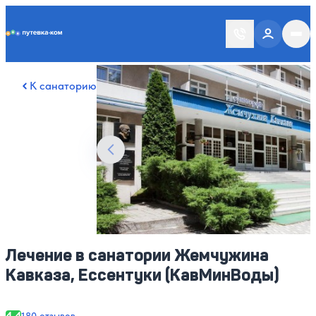
Putevka.com
Смотреть все фото
60
К санаторию
Лечение в санатории Жемчужина
Кавказа, Ессентуки (КавМинВоды)
4.4