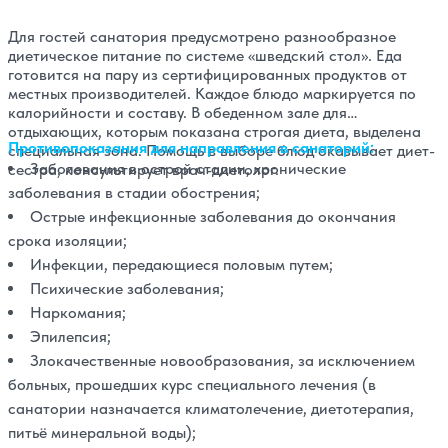
Для гостей санатория предусмотрено разнообразное
диетическое питание по системе «шведский стол». Еда
готовится на пару из сертифицированных продуктов от
местных производителей. Каждое блюдо маркируется по
калорийности и составу. В обеденном зале для
отдыхающих, которым показана строгая диета, выделена
Противопоказания для направления в санаторий:
специальная зона. Помощь в выборе блюд оказывает диет-
Заболевания в острой стадии, хронические
сестра, консультирует врач-диетолог.
заболевания в стадии обострения;
Острые инфекционные заболевания до окончания
срока изоляции;
Инфекции, передающиеся половым путем;
Психические заболевания;
Наркомания;
Эпилепсия;
Злокачественные новообразования, за исключением
больных, прошедших курс специального лечения (в
санатории назначается климатолечение, диетотерапия,
питьё минеральной воды);