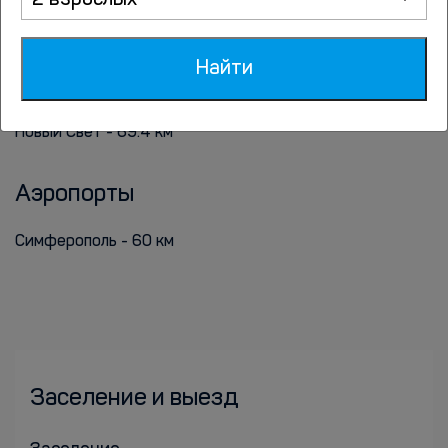
2 взрослых
Херсонес Таврический - 54.1 км
Пляж Омега - 57.3 км
Найти
Бронебашенная Береговая Батарея 35 - 60.2 км
Новый Свет - 69.4 км
Аэропорты
Симферополь - 60 км
Заселение и выезд