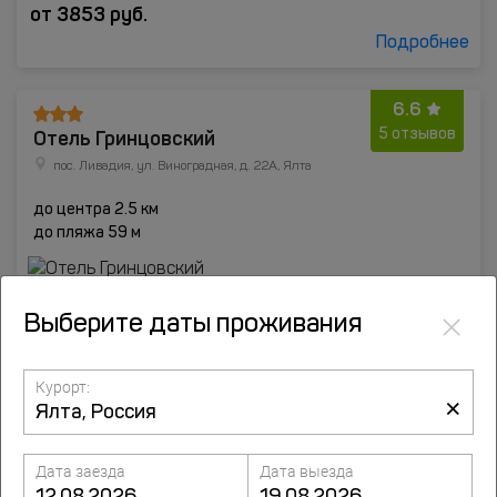
от
3853
руб.
Подробнее
6.6
Отель Гринцовский
5 отзывов
пос. Ливадия, ул. Виноградная, д. 22А, Ялта
до центра 2.5 км
до пляжа 59 м
×
Выберите даты проживания
Курорт:
×
Дата заезда
Дата выезда