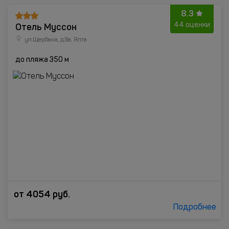
8.3
Отель Муссон
44 оценки
ул.Щербака, д.8а, Ялта
до пляжа 350 м
от
4054
руб.
Подробнее