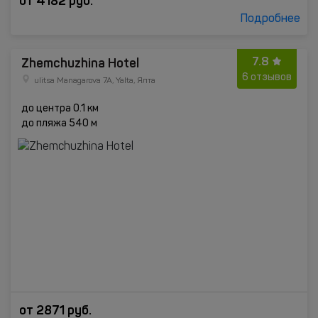
от
4182
руб.
Подробнее
7.8
Zhemchuzhina Hotel
6 отзывов
ulitsa Managarova 7A, Yalta, Ялта
до центра 0.1 км
до пляжа 540 м
от
2871
руб.