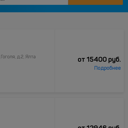
Гоголя, д.2, Ялта
от
15400
руб.
Подробнее
от
12946
руб.