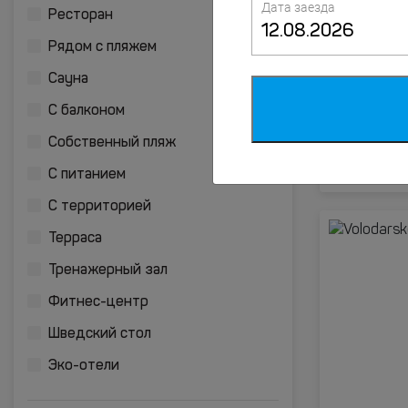
Дата заезда
Ресторан
Рядом с пляжем
Сауна
С балконом
Собственный пляж
С питанием
С территорией
Терраса
Тренажерный зал
Фитнес-центр
Шведский стол
Эко-отели