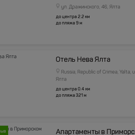
ул. Дражинского, 46, Ялта
до центра 2.2 км
до пляжа 9 м
Отель Нева Ялта
Russia, Republic of Crimea, Yalta, ul
Ялта
до центра 0.4 км
до пляжа 321 м
Апартаменты в Приморс
зыв