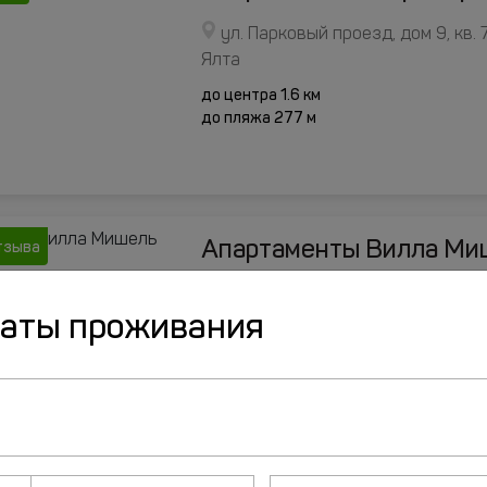
ул. Парковый проезд, дом 9, кв.
Ялта
до центра 1.6 км
до пляжа 277 м
Апартаменты Вилла Ми
тзыва
улица Лесная, д. 4А, Даниловка
даты проживания
до центра 0.9 км
до пляжа 0 м