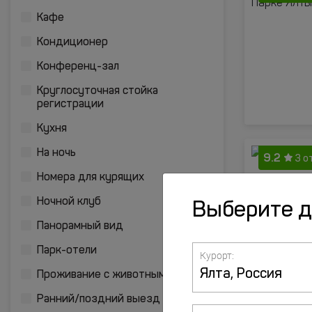
Кафе
Кондиционер
Конференц-зал
Круглосуточная стойка
регистрации
Кухня
На ночь
9.2
3 о
Номера для курящих
Ночной клуб
Выберите 
Панорамный вид
Парк-отели
Курорт:
Проживание с животными
Ранний/поздний выезд