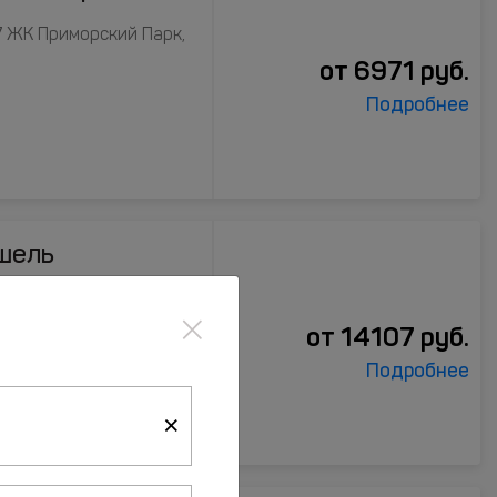
 7 ЖК Приморский Парк,
от
6971
руб.
Подробнее
шель
×
от
14107
руб.
Подробнее
×