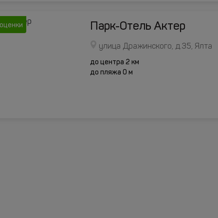
Парк-Отель Актер
 оценки
улица Дражинского, д.35, Ялта
до центра 2 км
до пляжа 0 м