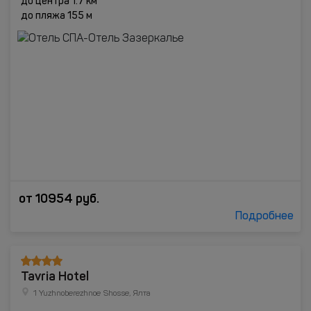
до центра 1.7 км
до пляжа 155 м
от
10954
руб.
Подробнее
Tavria Hotel
1 Yuzhnoberezhnoe Shosse, Ялта