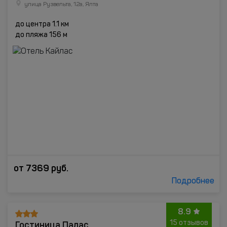
улица Рузвельта, 12а, Ялта
до центра 1.1 км
до пляжа 156 м
от
7369
руб.
Подробнее
8.9
Гостиница Палас
15 отзывов