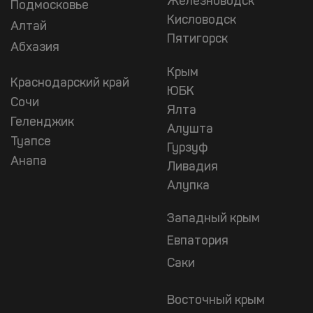
Железноводск
Подмосковье
Кисловодск
Алтай
Пятигорск
Абхазия
Крым
Краснодарский край
ЮБК
Сочи
Ялта
Геленджик
Алушта
Туапсе
Гурзуф
Анапа
Ливадия
Алупка
Западный крым
Евпатория
Саки
Восточный крым