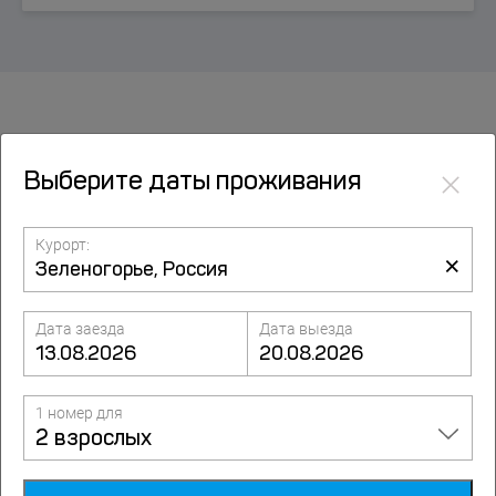
Наши реквизиты
×
Выберите даты проживания
Курорт:
×
Дата заезда
Дата выезда
Информация о компании Путевка.ком
1 номер для
в Реестре туроператоров
2 взрослых
(Федеральное агентство по туризму)
-
посмотреть