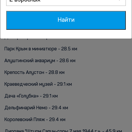
2 взрослых
Гора Кастель - 24.8 км
Набережная Алушты - 27.3 км
Найти
Аквапарк «Миндальная роща» - 27.7 км
Дельфинарий Акварель - 28.5 км
Парк Крым в миниатюре - 28.5 км
Алуштинский аквариум - 28.6 км
Крепость Алустон - 28.8 км
Краеведческий музей - 29.1 км
Дача «Голубка» - 29.1 км
Дельфинарий Немо - 29.4 км
Королевский Пляж - 29.4 км
Диорама "Штурм Сапун-горы 7 мая 1944 г.». - 45.9 км