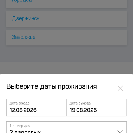
Городец
Дзержинск
Заволжье
Посмотрите также
×
Выберите даты проживания
Апартаменты двухкомнатные рядом с парком
Дата заезда
Дата выезда
Швейцария
улица Горная, д. 11, корп. 3, Нижний Новгород
1 номер для