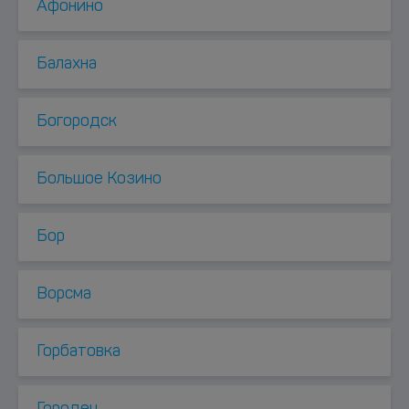
Афонино
Балахна
Богородск
Большое Козино
Бор
Ворсма
Горбатовка