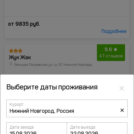
от
9835
руб.
Подробнее
9.6
Жук Жак
47 отзывов
Большая Покровская ул., д. 57, Нижний Новгород
до центра 1.5 км
303 м от метро Горьковская
×
Выберите даты проживания
Курорт:
×
Дата заезда
Дата выезда