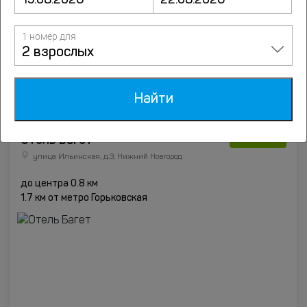
1 номер для
2 взрослых
от
5000
руб.
Подробнее
Найти
7.1
Отель Багет
87 оценок
улица Ильинская, д.3, Нижний Новгород
до центра 0.8 км
1.7 км от метро Горьковская