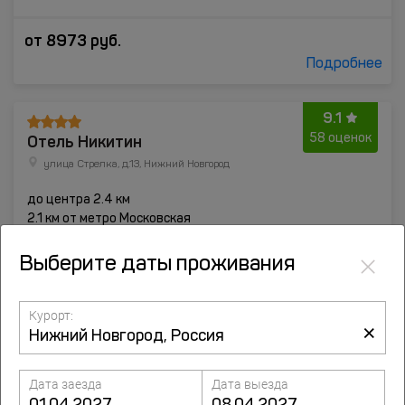
от
8973
руб.
Подробнее
9.1
Отель Никитин
58 оценок
улица Стрелка, д.13, Нижний Новгород
до центра 2.4 км
2.1 км от метро Московская
×
Выберите даты проживания
Курорт:
×
Дата заезда
Дата выезда