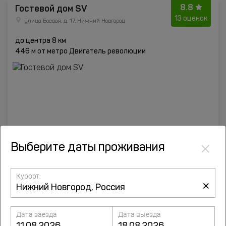
8.8
Гостевой дом SV
13 оценок
улица Боевая, д. 17, Нижний Новгород
до центра 8 км
446 м от метро Двигатель революции
×
Выберите даты проживания
Курорт:
×
от
3386
руб.
Подробнее
Дата заезда
Дата выезда