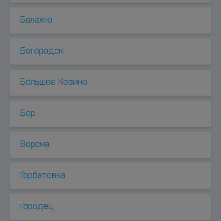
Балахна
Богородск
Большое Козино
Бор
Ворсма
Горбатовка
Городец