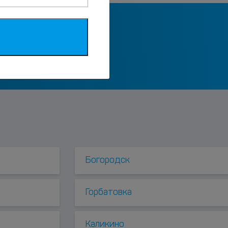
лассники
Богородск
Горбатовка
Каликино