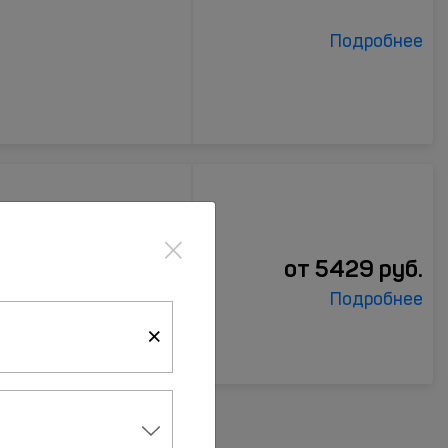
Подробнее
eet
×
от
5429
руб.
Подробнее
×