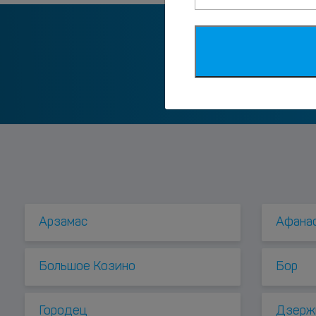
Мы в соцс
Арзамас
Афана
Большое Козино
Бор
Городец
Дзерж