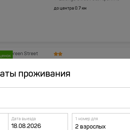
до центра 0.7 км
ценок
Гостевой Дом Green Str
даты проживания
улица Зеленая, д. 69, Афонино
до центра 0.7 км
Дата выезда
1 номер для
2 взрослых