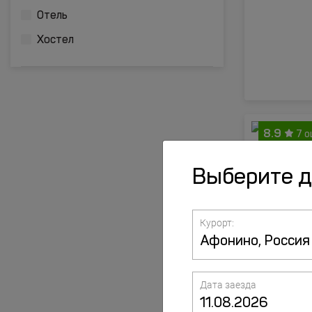
Отель
Хостел
8.9
7 о
Выберите 
Курорт:
Дата заезда