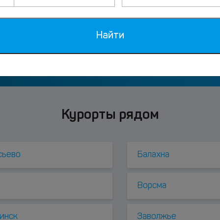
Найти
етях
ВКонтакте
Однок
Курорты рядом
сьево
Балахна
Ворсма
инск
Заволжье