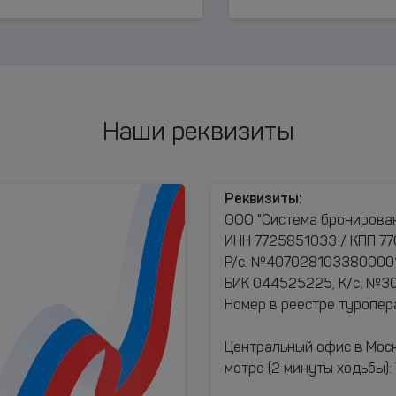
Наши реквизиты
Реквизиты:
ООО "Система бронирова
ИНН 7725851033 / КПП 77
Р/с. №40702810338000017
БИК 044525225, К/с. №
Номер в реестре туропе
Центральный офис в Моск
метро (2 минуты ходьбы)