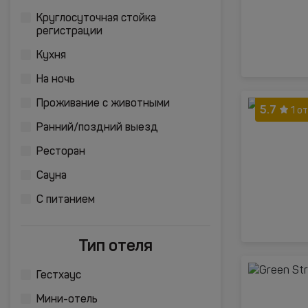
Круглосуточная стойка
регистрации
Кухня
На ночь
Проживание с животными
5.7
1 о
Ранний/поздний выезд
Ресторан
Сауна
С питанием
Тип отеля
Гестхаус
Мини-отель