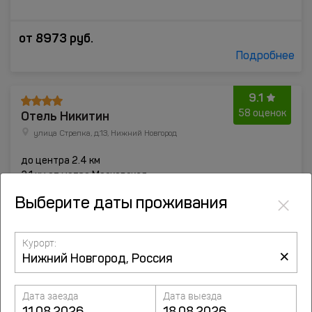
от
8973
руб.
Подробнее
9.1
Отель Никитин
58 оценок
улица Стрелка, д.13, Нижний Новгород
до центра 2.4 км
2.1 км от метро Московская
×
Выберите даты проживания
Курорт:
×
Дата заезда
Дата выезда