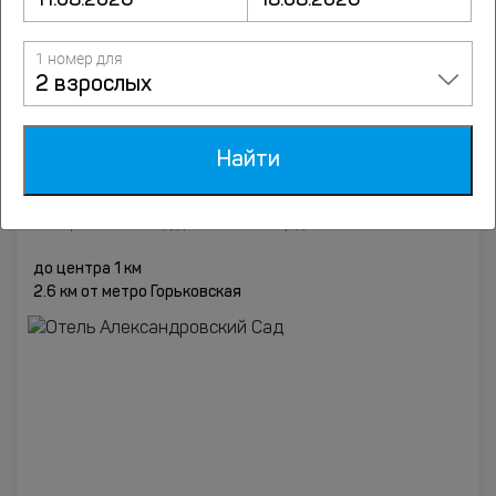
1 номер для
от
10746
руб.
2 взрослых
Подробнее
Найти
8.4
Отель Александровский Сад
66 оценок
Георгиевский съезд, д.3, Нижний Новгород
до центра 1 км
2.6 км от метро Горьковская