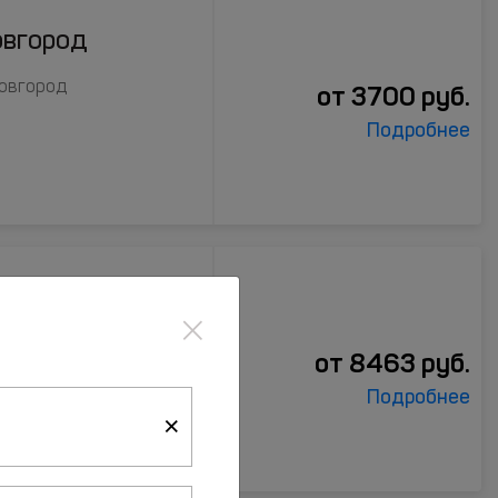
овгород
Новгород
от
3700
руб.
Подробнее
×
Новгород
от
8463
руб.
Подробнее
×