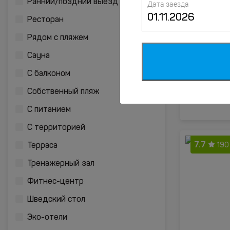
Ранний/поздний выезд
Дата заезда
7.8
Ресторан
137
Рядом с пляжем
Сауна
С балконом
Собственный пляж
С питанием
С территорией
7.7
190
Терраса
Тренажерный зал
Фитнес-центр
Шведский стол
Эко-отели