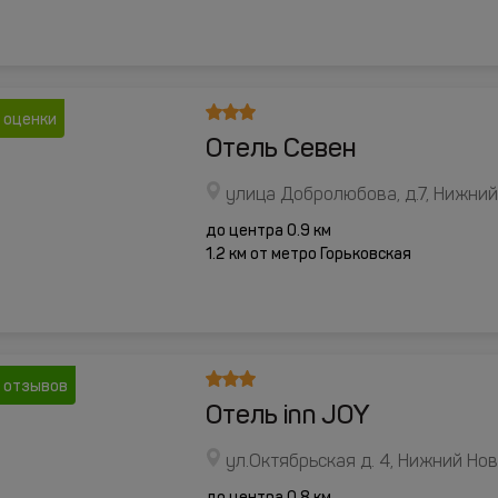
 оценки
Отель Севен
улица Добролюбова, д.7, Нижни
до центра 0.9 км
1.2 км от метро Горьковская
 отзывов
Отель inn JOY
ул.Октябрьская д. 4, Нижний Но