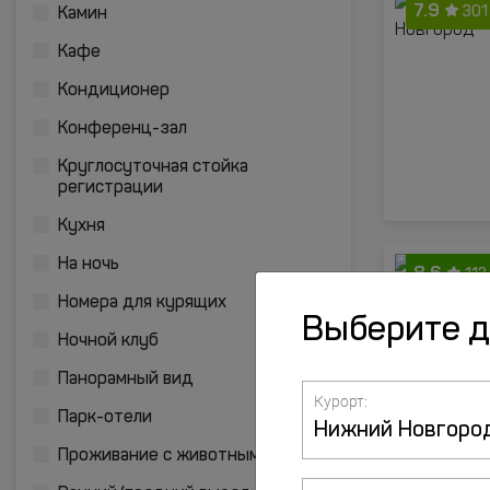
7.9
301
Камин
Кафе
Кондиционер
Конференц-зал
Круглосуточная стойка
регистрации
Кухня
На ночь
8.6
113
Номера для курящих
Выберите 
Ночной клуб
Панорамный вид
Курорт:
Парк-отели
Проживание с животными