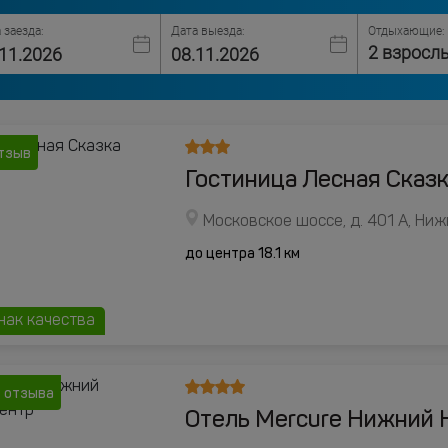
 заезда:
Дата выезда:
Отдыхающие:
2 взросл
отзыв
Гостиница Лесная Сказ
Московское шоссе, д. 401 А, Ни
до центра 18.1 км
нак качества
 отзыва
Отель Mercure Нижний 