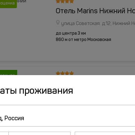
 оценка
Отель Marins Нижний Н
улица Советская. д.12, Нижний 
до центра 3 км
860 м от метро Московская
 отзыва
Отель Горки
даты проживания
улица Маслякова, д.16, Нижний 
до центра 1.9 км
390 м от метро Горьковская