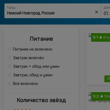
Город:
Дата
×
9.1
Питание
31 
Питание не включено
Завтрак включён
Завтрак + обед или ужин
Завтрак, обед и ужин
З
Всё включено
9.2
124
Количество звёзд