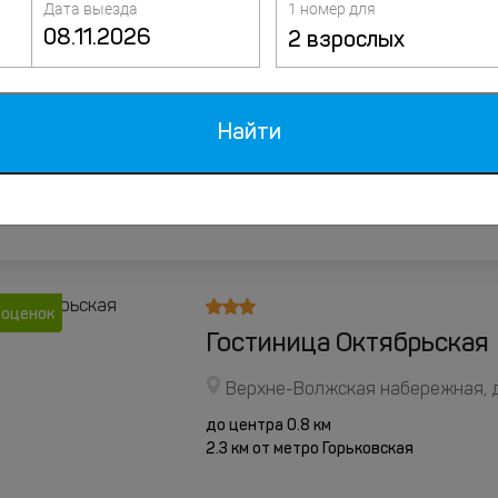
Дата выезда
1 номер для
2 взрослых
 отзывов
Отель Пилигрим-НН
улица Володарского, д.38 А, Ни
Найти
до центра 1 км
1.3 км от метро Горьковская
 оценок
Гостиница Октябрьская
Верхне-Волжская набережная, д
до центра 0.8 км
2.3 км от метро Горьковская