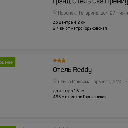
Гранд Отель Ока Преми
Проспект Гагарина, дом 27, Ниж
до центра 4.2 км
2.4 км от метро Горьковская
 оценки
Отель Reddy
улица Максима Горького, д.115,
до центра 1.5 км
495 м от метро Горьковская