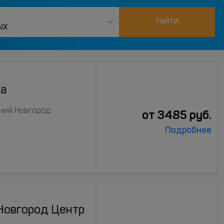
Найти
ых
ка
жний Новгород
от
3485
руб.
Подробнее
Новгород Центр