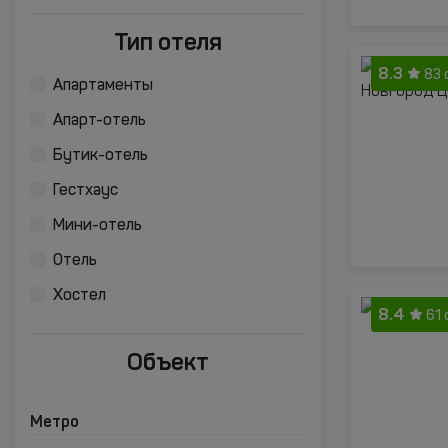
Тип отеля
8.3
83 
Апартаменты
Апарт-отель
Бутик-отель
Гестхаус
Мини-отель
Отель
Хостел
8.4
61
Объект
Метро