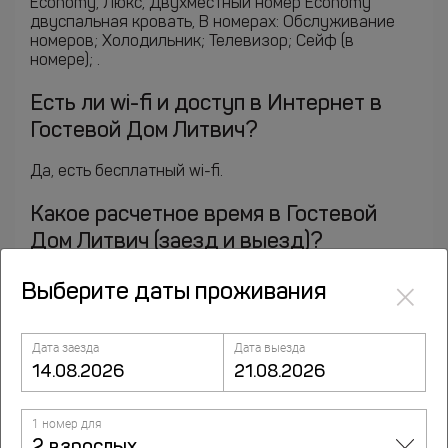
Economy, Люкс, Двухместный номер Economy
двуспальная кровать, В номерах: Обслуживание
номеров; Холодильник; Телевизор; Сейф (в
номере); .
Есть ли wi-fi и доступ в Интернет в
Гостевой Дом Литвич?
Да, есть бесплатный wi-fi.
Какое расчетное время в Гостевой
Дом Литвич (заезд и выезд)?
×
Время заезда - после 14:00. А выехать из номера
Выберите даты проживания
нужно до 12:00. Если Вам необходим ранний заезд
или поздний выезд, укажите это при
бронировании. Гестхаус рассмотрит такую
Дата заезда
Дата выезда
возможность и сообщит (за это возможна
доплата). Требования к документам для заселения
зависят от типа объекта размещения и
применимых к нему правил. Для гостиниц и иных
1 номер для
средств размещения могут приниматься паспорт