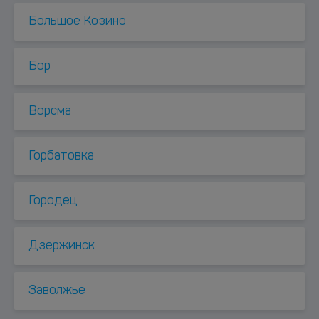
Большое Козино
Бор
Ворсма
Горбатовка
Городец
Дзержинск
Заволжье