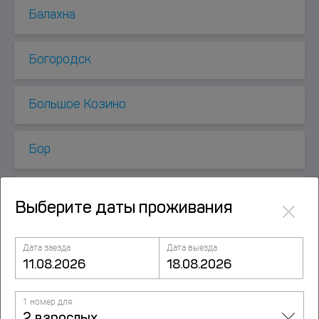
Балахна
Богородск
Большое Козино
Бор
Ворсма
×
Выберите даты проживания
Горбатовка
Дата заезда
Дата выезда
Городец
1 номер для