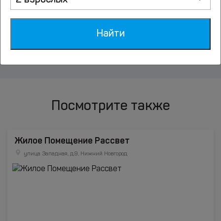
2 взрослых
Дзержинск
Найти
Заволжье
Посмотрите также
Жилое Помещение Рассвет
улица Западная, д.9, Нижний Новгород