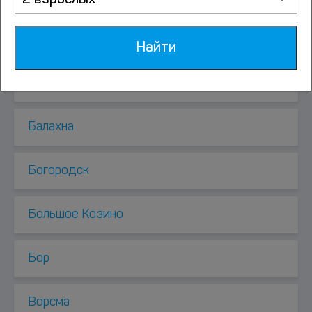
2 взрослых
Афанасьево
Найти
Афонино
Балахна
Богородск
Большое Козино
Бор
Ворсма