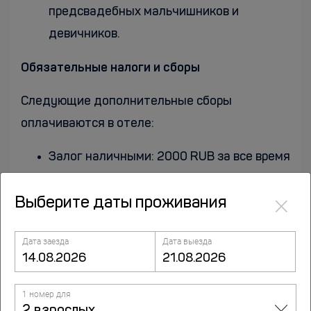
предсвадебных мальчишников и
девичников.
Обязательные налоги и сборы
Следующие дополнительные сборы
оплачиваются в отеле:
Залог наличными: 2000 RUB за все время
пребывания
×
Выберите даты проживания
Приведенный перечень содержит все
указанные отелем сборы. Однако взимаемая
Дата заезда
Дата выезда
сумма может изменяться в зависимости,
например, от бронируемого номера или
1 номер для
продолжительности пребывания.