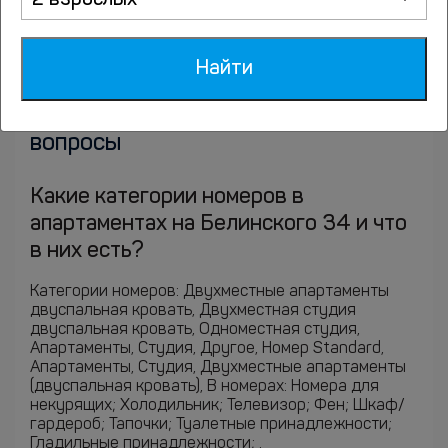
2 взрослых
;
Найти
Ответы на часто задаваемые
вопросы
Какие категории номеров в
апартаментах на Белинского 34 и что
в них есть?
Категории номеров: Двухместные апартаменты
двуспальная кровать, Двухместная студия
двуспальная кровать, Одноместная студия,
Апартаменты, Студия, Другое, Номер Standard,
Апартаменты, Студия, Двухместные апартаменты
(двуспальная кровать), В номерах: Номера для
некурящих; Холодильник; Телевизор; Фен; Шкаф/
гардероб; Тапочки; Туалетные принадлежности;
Гладильные принадлежности; .