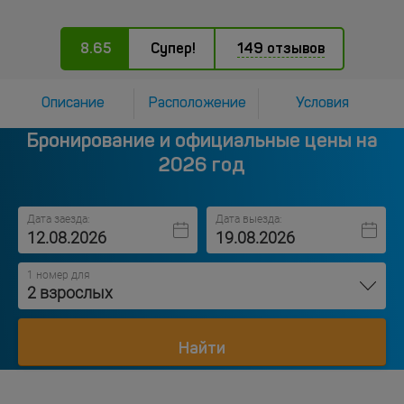
8.65
Супер!
149 отзывов
Описание
Расположение
Условия
Бронирование и официальные цены на
2026 год
Дата заезда:
Дата выезда:
1 номер для
2 взрослых
Найти