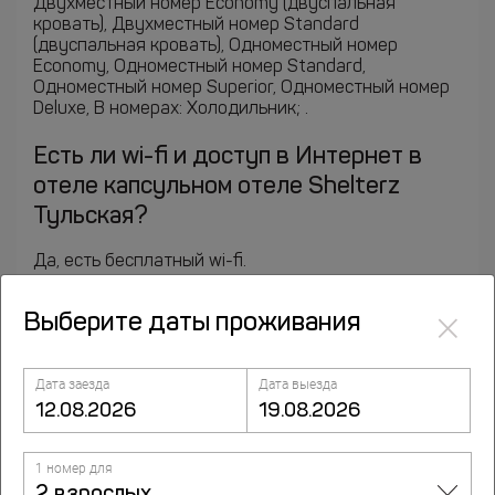
Двухместный номер Economy (двуспальная
кровать), Двухместный номер Standard
(двуспальная кровать), Одноместный номер
Economy, Одноместный номер Standard,
Одноместный номер Superior, Одноместный номер
Deluxe, В номерах: Холодильник; .
Есть ли wi-fi и доступ в Интернет в
отеле капсульном отеле Shelterz
Тульская?
Да, есть бесплатный wi-fi.
Какое расчетное время в отеле
×
Выберите даты проживания
капсульном отеле Shelterz Тульская
(заезд и выезд)?
Дата заезда
Дата выезда
Время заезда - после 14:00. А выехать из номера
нужно до 12:00. Если Вам необходим ранний заезд
или поздний выезд, укажите это при
1 номер для
бронировании. Отель рассмотрит такую