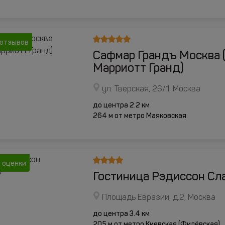
 отзывов
Сафмар Грандъ Москва 
Марриотт Гранд)
ул. Тверская, 26/1, Москва
до центра 2.2 км
264 м от метро Маяковская
3 оценки
Гостиница Рэдиссон Сл
Площадь Евразии, д.2, Москва
до центра 3.4 км
205 м от метро Киевская (Филёвская)