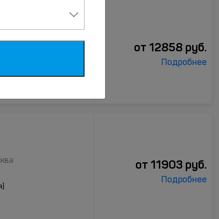
TC Hotel
 дом 12, Москва
от
12858
руб.
Подробнее
сква
от
11903
руб.
Подробнее
я)