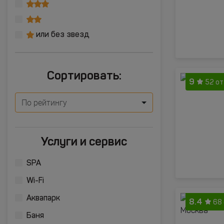
или без звезд
Сортировать:
9
52 о
По рейтингу
Услуги и сервис
SPA
Wi-Fi
Аквапарк
8.4
68
Баня