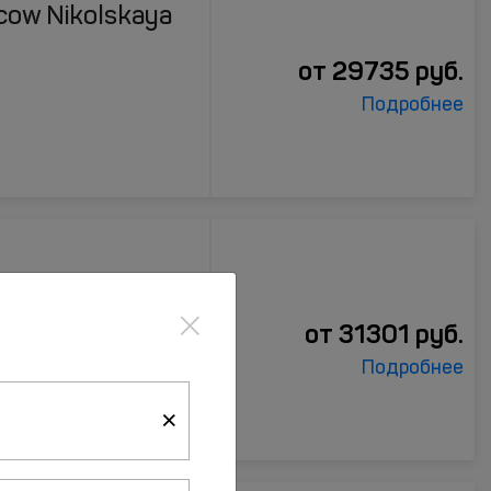
cow Nikolskaya
от
29735
руб.
Подробнее
×
 Москва
от
31301
руб.
Подробнее
я)
×