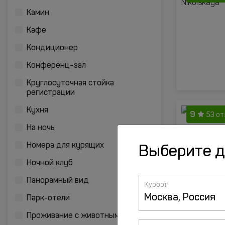
Камин
Кафе
Кондиционер
Конференц-зал
Круглосуточная стойка
регистрации
Кухня
9
53 о
На ночь
Номера для курящих
Выберите 
Ночной клуб
Панорамный вид
Курорт:
Парк-отели
Проживание с животными