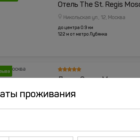
Отель The St. Regis Mos
Никольская ул., 12, Москва
до центра 0.9 км
122 м от метро Лубянка
тзыва
Лотте Отель Москва
даты проживания
Новинский Бульвар, д. 8, стр. 2,
до центра 2.2 км
242 м от метро Смоленская (Филёвска