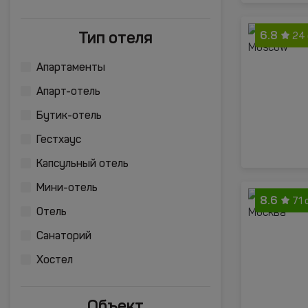
Тип отеля
6.8
24
Апартаменты
Апарт-отель
Бутик-отель
Гестхаус
Капсульный отель
Мини-отель
8.6
71 
Отель
Санаторий
Хостел
Объект