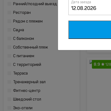
Дата заезда
8.7
Ранний/поздний выезд
130
Ресторан
Рядом с пляжем
Сауна
С балконом
Собственный пляж
С питанием
8.9
128
С территорией
Терраса
Тренажерный зал
Фитнес-центр
Шведский стол
Эко-отели