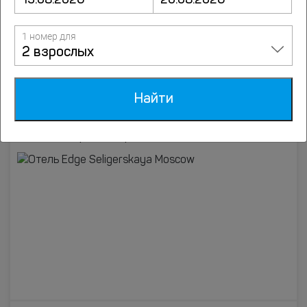
от
5930
руб.
Подробнее
1 номер для
2 взрослых
7.6
Отель Edge Seligerskaya Moscow
63 оценки
Коровинское шоссе, д.10, Москва
Найти
до центра 14.2 км
867 м от метро Селигерская