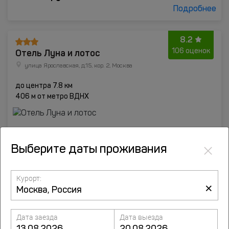
Подробнее
8.2
Отель Луна и лотос
106 оценок
улица Ярославская, д.15, кор. 2, Москва
до центра 7.8 км
406 м от метро ВДНХ
×
Выберите даты проживания
Курорт:
×
Дата заезда
Дата выезда