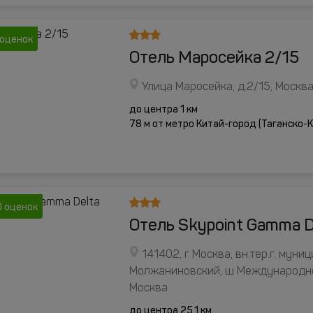
 оценок
Отель Маросейка 2/15
Улица Маросейка, д.2/15, Москв
до центра 1 км
78 м от метро Китай-город (Таганско-
 оценок
Отель Skypoint Gamma D
141402, г Москва, вн.тер.г. мун
Молжаниновский, ш Международное,
Москва
до центра 25.1 км