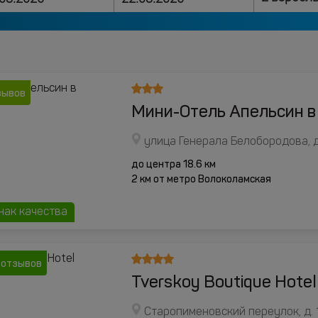
зывов
Мини-Отель Апельсин в
улица Генерала Белобородова, д
до центра 18.6 км
2 км от метро Волоколамская
нак качества
 отзывов
Tverskoy Boutique Hotel
Старопименовский переулок, д. 