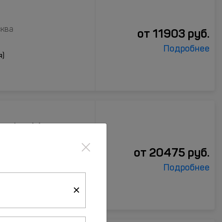
сква
от
11903
руб.
Подробнее
я)
ection Москва
×
осква
от
20475
руб.
Подробнее
кровская)
×