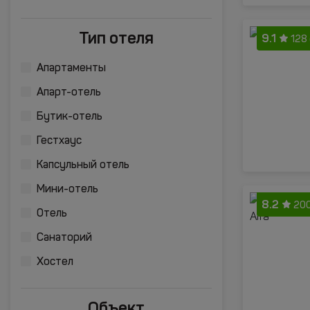
Тип отеля
9.1
128
Апартаменты
Апарт-отель
Бутик-отель
Гестхаус
Капсульный отель
Мини-отель
8.2
200
Отель
Санаторий
Хостел
Объект