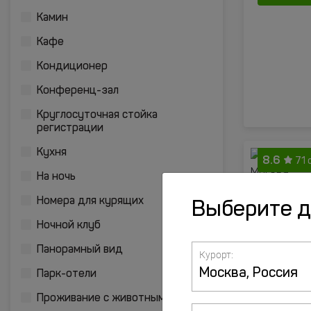
Камин
Кафе
Кондиционер
Конференц-зал
Круглосуточная стойка
регистрации
Кухня
8.6
71 
На ночь
Номера для курящих
Выберите 
Ночной клуб
Панорамный вид
Курорт:
Парк-отели
Проживание с животными