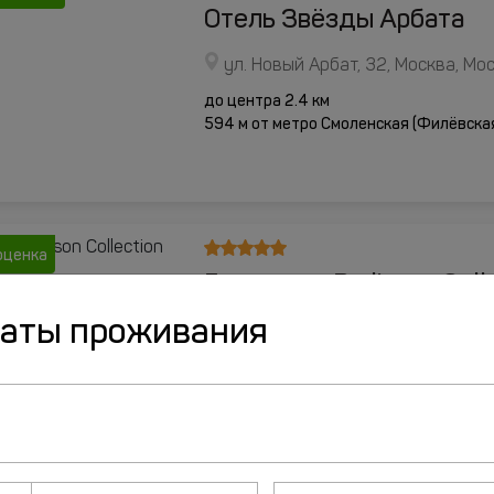
Отель Звёзды Арбата
ул. Новый Арбат, 32, Москва, Мо
до центра 2.4 км
594 м от метро Смоленская (Филёвска
оценка
Гостиница Radisson Coll
даты проживания
Кутузовский пр-т, д. 2/1 стр.1, М
до центра 3.3 км
827 м от метро Киевская (Арбатско-По