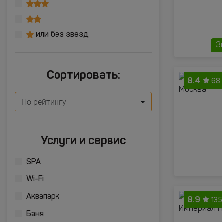
или без звезд
З
Сортировать:
8.4
68
По рейтингу
Услуги и сервис
SPA
Wi-Fi
Аквапарк
8.9
135
Баня