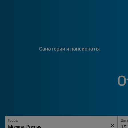
Санатории и пансионаты
О
Город:
Дата
×