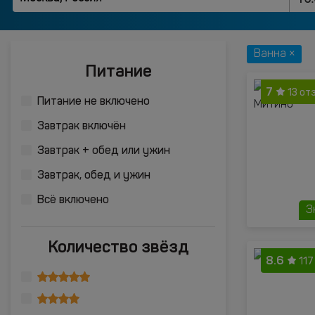
Ванна ×
Питание
7
13 от
Питание не включено
Завтрак включён
Завтрак + обед или ужин
Завтрак, обед и ужин
Всё включено
З
Количество звёзд
8.6
117