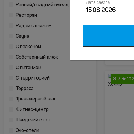
Дата заезда
Ранний/поздний выезд
8
158 о
Ресторан
Рядом с пляжем
Сауна
С балконом
Собственный пляж
С питанием
8.7
С территорией
102
Терраса
Тренажерный зал
Фитнес-центр
Шведский стол
Эко-отели