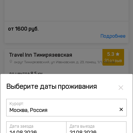
от
1600
руб.
Подробнее
5.3
Travel Inn Тимирязевская
31 отзыв
округ Тимирязевский, ул Ивановская, д. 23, помещ. 1/1, Москва
до центра 8.5 км
804 м от метро Тимирязевская
×
Выберите даты проживания
Курорт:
×
Дата заезда
Дата выезда