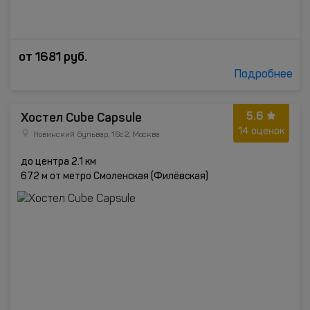
от
1681
руб.
Подробнее
5.6
Хостел Cube Capsule
14 оценок
Новинский бульвар, 16с2, Москва
до центра 2.1 км
672 м от метро Смоленская (Филёвская)