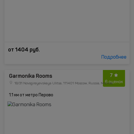
от
1404
руб.
Подробнее
7
Garmonika Rooms
6 оценок
18/31 Novogireyevskaya Ulitsa, 111401 Moscow, Russia, Москва
1.1 км от метро Перово