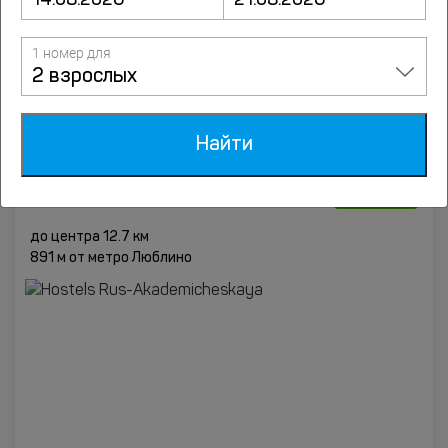
1 номер для
2 взрослых
от
1623
руб.
Подробнее
Найти
8.5
Hostels Rus-Akademicheskaya
9 отзывов
Novocheremushkinskaya street 9 floor 1, Москва
до центра 12.7 км
891 м от метро Люблино