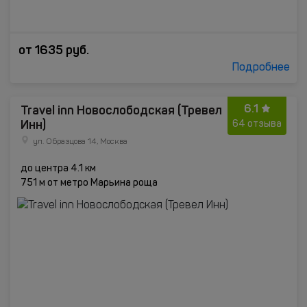
от
1635
руб.
Подробнее
6.1
Travel inn Новослободская (Тревел
Инн)
64 отзыва
ул. Образцова 14, Москва
до центра 4.1 км
751 м от метро Марьина роща