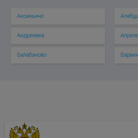
Аксиньино
Алабу
Андреевка
Апрел
Балабаново
Барви