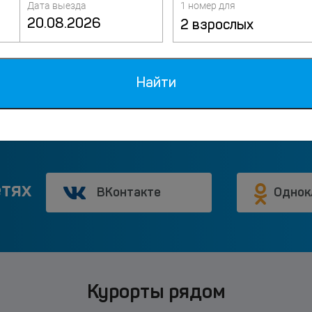
Дата выезда
1 номер для
2 взрослых
Найти
етях
ВКонтакте
Однок
Курорты рядом