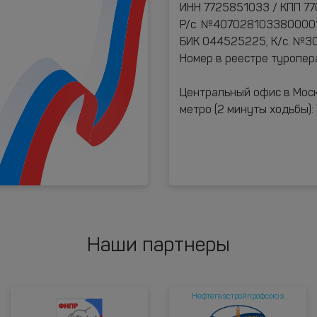
ИНН 7725851033 / КПП 77
Р/с. №40702810338000017
БИК 044525225, К/с. №
Номер в реестре туропе
Центральный офис в Моск
метро (2 минуты ходьбы)
Наши партнеры
Нефтегазстройпрофсоюз