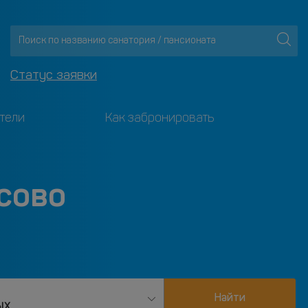
Статус заявки
тели
Как забронировать
сово
Найти
ых