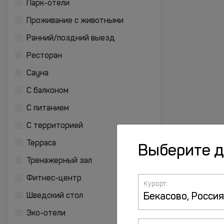
Парк-отели
Проживание с животными
Ранний/поздний выезд
Ресторан
Сауна
С балконом
С питанием
С территорией
Терраса
Выберите 
Тренажерный зал
Фитнес-центр
Курорт:
Шведский стол
Эко-отели