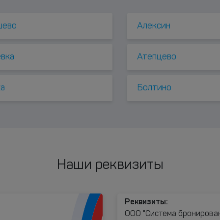
шево
Алексин
евка
Атепцево
ха
Болтино
Наши реквизиты
Реквизиты:
ООО "Система бронирова