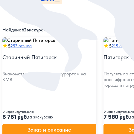
Найдено
62
экскурсий
5
5
292 отзыва
215 отзыво
Старинный Пятигорск
Пятигорск и
Знакомство со старейшим курортом на
Погулять по с
КМВ
расшифровать
города и погр
Индивидуальная
Индивидуальна
6 761 руб.
7 980 руб.
за экскурсию
за
Заказ и описание
З