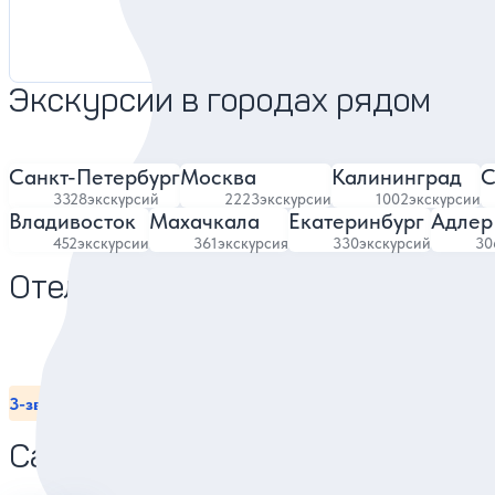
2338 отзывов
Экскурсии в городах рядом
Санкт-Петербург
Москва
Калининград
С
3328
экскурсий
2223
экскурсии
1002
экскурсии
Владивосток
Махачкала
Екатеринбург
Адлер
452
экскурсии
361
экскурсия
330
экскурсий
30
Отели в Пятигорске
3-звёздочные отели
С завтраком
Всё включено
Отели в цент
Санатории в Пятигорске