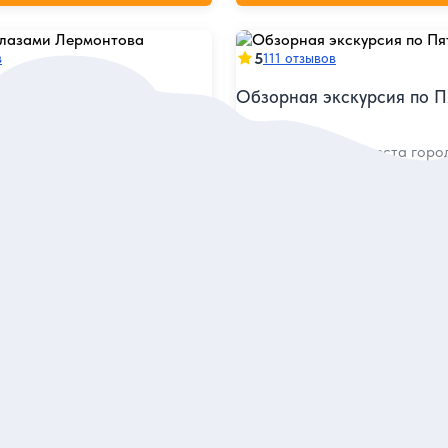
5
в
111 отзывов
лазами Лермонтова
Обзорная экскурсия по П
 старинной атмосферой
Посетить главные места горо
ив знаковые места в жизни
погрузиться в его атмосферу
писателя
я
Групповая
1 505 руб.
 экскурсию
за одного
аказ и описание
Заказ и описан
римечательности