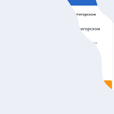
5
65 отзывов
Первое свидание с Пятигорском
обзорная и
Визитные карточки города за 3 часа
рода и оценить
Индивидуальная
6 500 руб.
за экскурсию
ие
Заказ и описание
5
46 отзывов
Пятигорск на закате