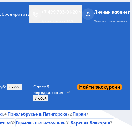
+7 499 703-01-20
Личный кабинет
забронировать
Бронирование 24/7
Узнать статус заявки
Найти экскурсии
уб:
Способ
передвижения:
га
Приэльбрусье в Пятигорске
Парки
74
72
71
нтика
Термальные источники
Верхняя Балкария
32
31
31