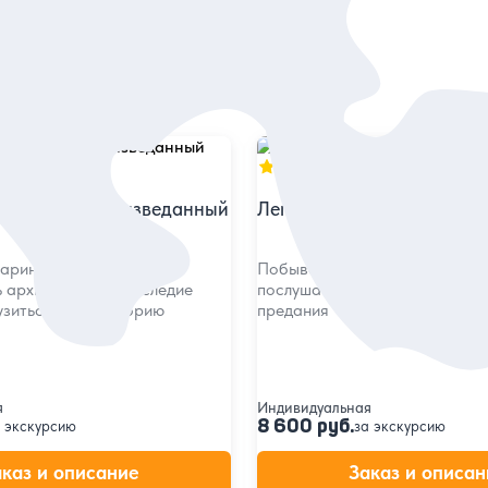
5
в
202 отзыва
звестный и неизведанный
Легенды и загадки Пятиг
таринным улицам,
Побывать в ключевых местах 
 архитектурное наследие
послушать связанные с ними 
узиться в его историю
предания
я
Индивидуальная
8 600 руб.
 экскурсию
за экскурсию
аказ и описание
Заказ и описан