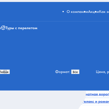
О компании
Акции
Как 
и
Туры с перелетом
Формат:
Цена, р
авказ
Ущелья
В Кабардино-Балкарию
Канатная доро
228
98
82
ура
Монастыри, церкви, храмы
Домбай
Релакс и рома
46
34
33