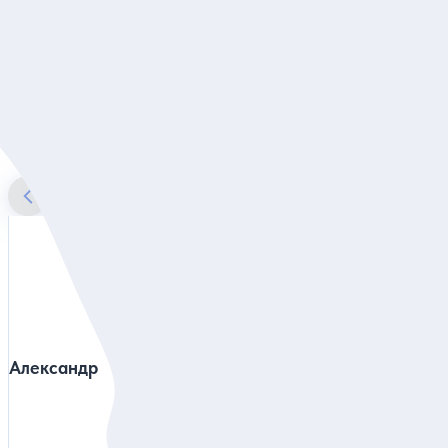
вечер заели в кафе-мороженом! Спасибо большое!
Читать полностью
Обзорная экскурсия по Пятигорску
Наши гиды в Пятигорске
Александр
Екатерина
4.95