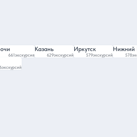
4.95
4.7
2095 отзывов
2036 отзыво
очи
Казань
Иркутск
Нижний 
661
экскурсия
629
экскурсий
579
экскурсий
578
эк
6
экскурсий
ре
Отели с бассейном
Отели с парковкой
Отели с ресторано