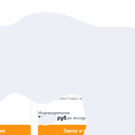
Сортировать:
По популярности
5
175 отзывов
орья
Золотое кольцо Кавказа: 5 городов за
1 день (из Пятигорска)
города и
истории и
Пятигорск, Мин. Воды, Железноводск,
Ессентуки и Кисловодск — душевная
поездка с местным жителем
Индивидуальная
16 000 руб.
за экскурсию
ие
Заказ и описание