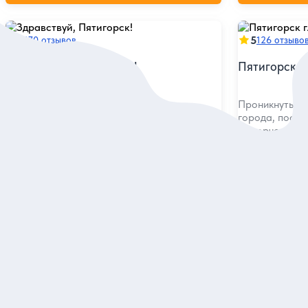
5
5
170 отзывов
126 отзыво
Здравствуй, Пятигорск!
Пятигорск г
Познакомиться с главными
Проникнуться
достопримечательностями города в
города, посет
душевном дружеском формате
и творчестве 
Индивидуальная
Индивидуальна
7 000 руб.
5 750 руб.
за экскурсию
за
Заказ и описание
З
Посмотрите еще в Пятигорске
Санатории и пансионаты
Отели и гостиницы
Достоп