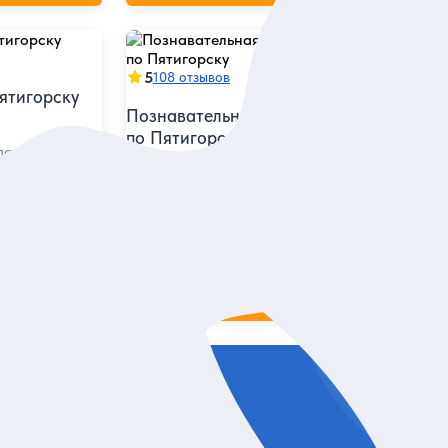
5
108 отзывов
ятигорску
Познавательная автопрогулка
по Пятигорску
да и
Все удовольствия для души, ума и тела
Индивидуальная
7 100 руб.
за экскурсию
ие
Заказ и описание