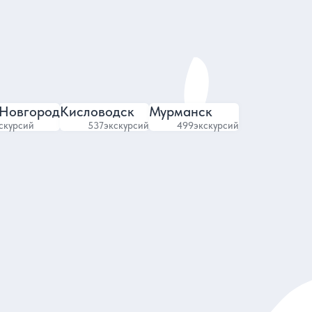
7
1624 отзыва
в
Новгород
Кисловодск
Мурманск
скурсий
537
экскурсий
499
экскурсий
Все отели
м
Отели для отдыха с детьми