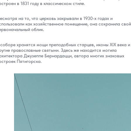
остроен в 1831 году в классическом стиле.
есмотря на то, что церковь закрывали в 1930-х годах и
спользовали как хозяйственное помещение, она сохранила свой
ервоначальный облик.
 соборе хранятся мощи преподобных старцев, иконы XIX века и
ругие православные святыни. Здесь же находится могила
рхитектора Джузеппе Бернардацци, автора многих знаковых
остроек Пятигорска.