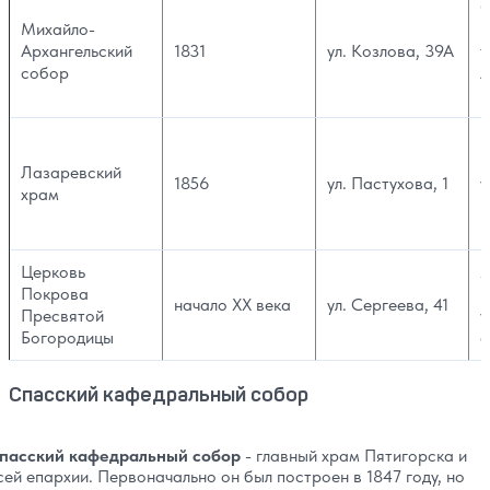
С
Михайло-
г
Архангельский
1831
ул. Козлова, 39А
т
собор
Л
к
И
ц
Лазаревский
1856
ул. Пастухова, 1
у
храм
и
в
Церковь
Х
Покрова
и
начало XX века
ул. Сергеева, 41
Пресвятой
у
Богородицы
а
Спасский кафедральный собор
пасский кафедральный собор
- главный храм Пятигорска и
сей епархии. Первоначально он был построен в 1847 году, но