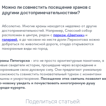
Можно ли совместить посещение храмов с
другими достопримечательностями?
Абсолютно. Многие храмы находятся недалеко от других
достопримечательностей. Например, Спасский собор
расположен в центре, рядом с
парком «Цветник»
и
галереей
, а до часовни на месте дуэли Лермонтова можно
добраться по живописной дороге, откуда открываются
панорамные виды на город.
рамы Пятигорска
- это не просто архитектурные памятники, а
ивые свидетели истории, прошедшие через возрождение и
охранившие свою духовную силу. Они предлагают уникальную
озможность совместить познавательный туризм с моментами
ишины и умиротворения.
Посещение этих святынь позволит в
о-новому увидеть и почувствовать многогранную душу
орода-курорта.
Поделиться статьей: