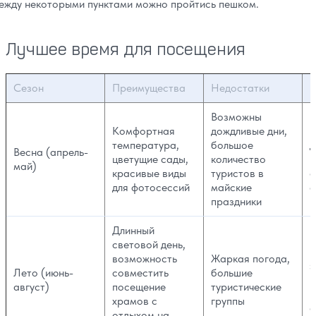
ежду некоторыми пунктами можно пройтись пешком.
Лучшее время для посещения
Сезон
Преимущества
Недостатки
Р
Возможны
Комфортная
дождливые дни,
И
температура,
большое
д
Весна (апрель-
цветущие сады,
количество
в
май)
красивые виды
туристов в
о
для фотосессий
майские
ф
праздники
Длинный
световой день,
П
возможность
Жаркая погода,
э
Лето (июнь-
совместить
большие
р
август)
посещение
туристические
в
храмов с
группы
с
отдыхом на