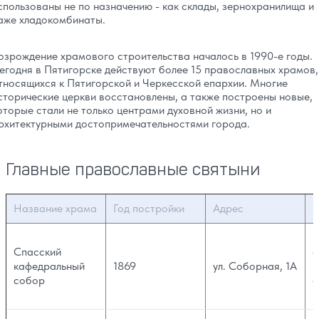
спользованы не по назначению - как склады, зернохранилища и
аже хладокомбинаты.
озрождение храмового строительства началось в 1990-е годы.
егодня в Пятигорске действуют более 15 православных храмов,
тносящихся к Пятигорской и Черкесской епархии. Многие
сторические церкви восстановлены, а также построены новые,
оторые стали не только центрами духовной жизни, но и
рхитектурными достопримечательностями города.
Главные православные святыни
Название храма
Год постройки
Адрес
О
Г
Спасский
е
кафедральный
1869
ул. Соборная, 1А
к
собор
а
п