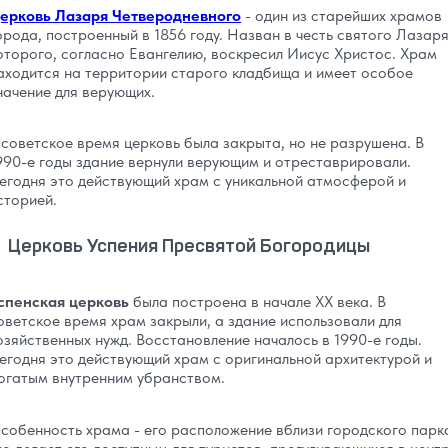
ерковь Лазаря Четверодневного
- один из старейших храмов
орода, построенный в 1856 году. Назван в честь святого Лазаря
оторого, согласно Евангелию, воскресил Иисус Христос. Храм
аходится на территории старого кладбища и имеет особое
начение для верующих.
 советское время церковь была закрыта, но не разрушена. В
990-е годы здание вернули верующим и отреставрировали.
егодня это действующий храм с уникальной атмосферой и
сторией.
Церковь Успения Пресвятой Богородицы
спенская церковь
была построена в начале XX века. В
оветское время храм закрыли, а здание использовали для
озяйственных нужд. Восстановление началось в 1990-е годы.
егодня это действующий храм с оригинальной архитектурой и
огатым внутренним убранством.
собенность храма - его расположение вблизи городского парк