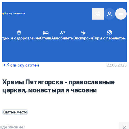
Putevka.com
тдых и оздоровление
Отели
Авиабилеты
Экскурсии
Туры с перелетом
К списку статей
22.08.2025
Храмы Пятигорска - православные
церкви, монастыри и часовни
Святые места
Закры
одержание:
: