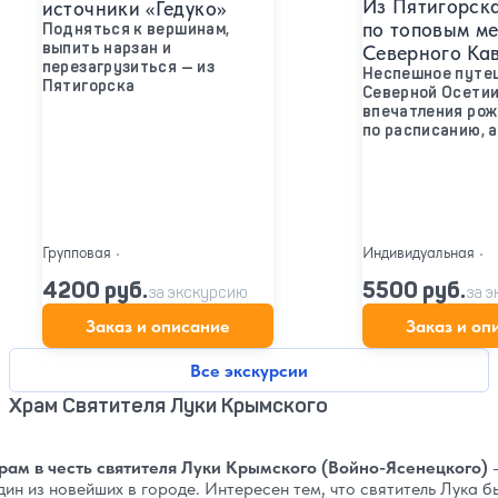
Из Пятигорск
источники «Гедуко»
по топовым м
Подняться к вершинам,
выпить нарзан и
Северного Ка
перезагрузиться — из
Неспешное путе
Пятигорска
Северной Осетии
впечатления ро
по расписанию, а
Групповая
•
Индивидуальная
•
4200 руб.
5500 руб.
за экскурсию
за 
Заказ и описание
Заказ и оп
Все экскурсии
Храм Святителя Луки Крымского
рам в честь святителя Луки Крымского (Войно-Ясенецкого)
дин из новейших в городе. Интересен тем, что святитель Лука б