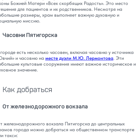
коны Божией Матери «Всех скорбящих Радость». Это место
тешения для пациентов и их родственников. Несмотря на
ебольшие размеры, храм выполняет важную духовную и
оциальную миссию.
Часовни Пятигорска
 городе есть несколько часовен, включая часовню у источника
Овчий» и часовню на
месте дуэли М.Ю. Лермонтова
. Эти
ебольшие культовые сооружения имеют важное историческое и
уховное значение.
Как добраться
От железнодорожного вокзала
т железнодорожного вокзала Пятигорска до центральных
рамов города можно добраться на общественном транспорте
ли такси: