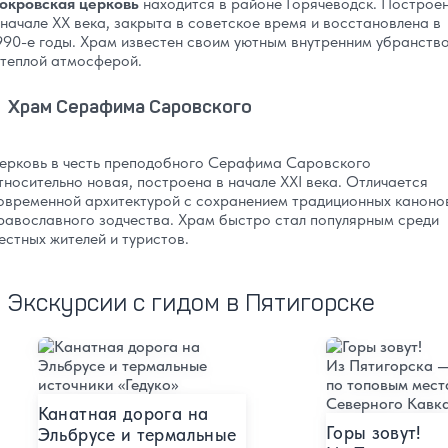
окровская церковь
находится в районе Горячеводск. Построе
 начале XX века, закрыта в советское время и восстановлена в
990-е годы. Храм известен своим уютным внутренним убранств
 теплой атмосферой.
Храм Серафима Саровского
ерковь в честь преподобного Серафима Саровского
тносительно новая, построена в начале XXI века. Отличается
овременной архитектурой с сохранением традиционных каноно
равославного зодчества. Храм быстро стал популярным среди
естных жителей и туристов.
Экскурсии с гидом в Пятигорске
Подробнее
Подробнее
Канатная дорога на
Горы зовут!
Эльбрусе и термальные