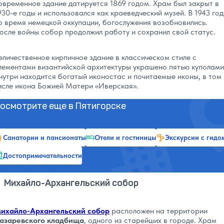
овременное здание датируется 1869 годом. Храм был закрыт в
930-е годы и использовался как краеведческий музей. В 1943 год
о время немецкой оккупации, богослужения возобновились.
осле войны собор продолжил работу и сохранил свой статус.
еличественное кирпичное здание в классическом стиле с
лементами византийской архитектуры украшено пятью куполами
нутри находится богатый иконостас и почитаемые иконы, в том
исле икона Божией Матери «Иверская».
осмотрите еще в Пятигорске
Санатории и пансионаты
Отели и гостиницы
Экскурсии с гидо
Достопримечательности
Михайло-Архангельский собор
ихайло-Архангельский собор
расположен на территории
азаревского кладбища
, одного из старейших в городе. Храм