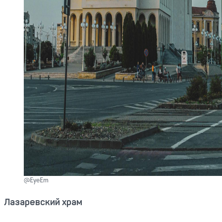
@EyeEm
Лазаревский храм