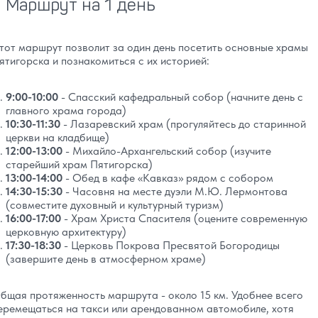
Маршрут на 1 день
тот маршрут позволит за один день посетить основные храмы
ятигорска и познакомиться с их историей:
9:00-10:00
- Спасский кафедральный собор (начните день с
главного храма города)
10:30-11:30
- Лазаревский храм (прогуляйтесь до старинной
церкви на кладбище)
12:00-13:00
- Михайло-Архангельский собор (изучите
старейший храм Пятигорска)
13:00-14:00
- Обед в кафе «Кавказ» рядом с собором
14:30-15:30
- Часовня на месте дуэли М.Ю. Лермонтова
(совместите духовный и культурный туризм)
16:00-17:00
- Храм Христа Спасителя (оцените современную
церковную архитектуру)
17:30-18:30
- Церковь Покрова Пресвятой Богородицы
(завершите день в атмосферном храме)
бщая протяженность маршрута - около 15 км. Удобнее всего
еремещаться на такси или арендованном автомобиле, хотя