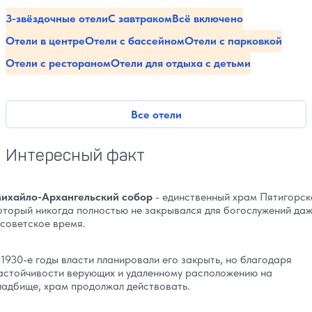
3-звёздочные отели
С завтраком
Всё включено
Отели в центре
Отели с бассейном
Отели с парковкой
Отели с рестораном
Отели для отдыха с детьми
Все отели
Интересный факт
ихайло-Архангельский собор
- единственный храм Пятигорск
оторый никогда полностью не закрывался для богослужений да
 советское время.
 1930-е годы власти планировали его закрыть, но благодаря
астойчивости верующих и удаленному расположению на
ладбище, храм продолжал действовать.