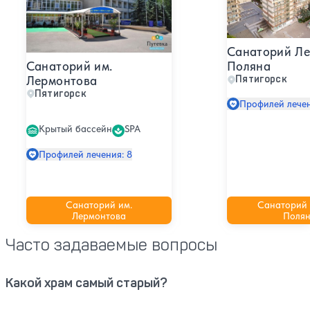
Санаторий Ле
Санаторий им.
Поляна
Лермонтова
Пятигорск
Пятигорск
Профилей лечен
Крытый бассейн
SPA
Профилей лечения: 8
Санаторий им.
Санаторий
Лермонтова
Поля
Часто задаваемые вопросы
Какой храм самый старый?