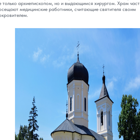
е только архиепископом, но и выдающимся хирургом. Храм час
осещают медицинские работники, считающие святителя своим
окровителем.