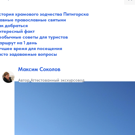
стория храмового зодчества Пятигорска
Все категории
лавные православные святыни
Музеи
ак добраться
Галереи
нтересный факт
Парки
еобычные советы для туристов
Театры
аршрут на 1 день
Площади
учшее время для посещения
Пляжи
асто задаваемые вопросы
Мосты
Горы
Максим Соколов
Разное
Зоопарки
Автор
Аттестованный экскурсовод
Интересное в городах
Советы путешественнику
Санатории
Реки и озера
Святые места