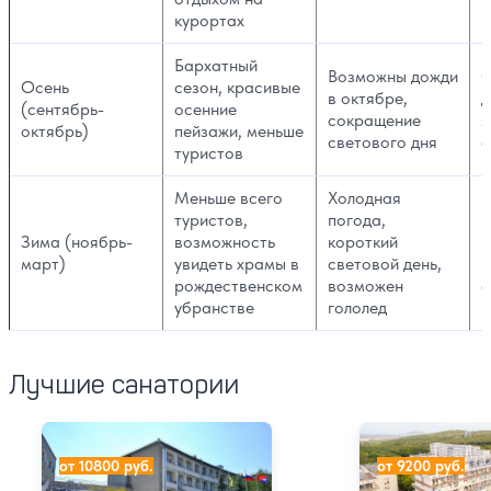
курортах
Бархатный
Возможны дожди
О
Осень
сезон, красивые
в октябре,
д
(сентябрь-
осенние
сокращение
э
октябрь)
пейзажи, меньше
светового дня
ф
туристов
Меньше всего
Холодная
туристов,
погода,
П
Зима (ноябрь-
возможность
короткий
в
март)
увидеть храмы в
световой день,
п
рождественском
возможен
о
убранстве
гололед
Лучшие санатории
Санаторий им. Лермонтова
Санаторий Лесн
от 10800 руб.
от 9200 руб.