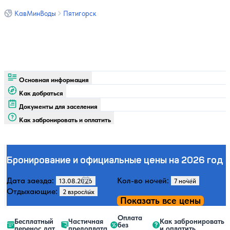
КавМинВоды
Пятигорск
Основная информация
Как добраться
Документы для заселения
Как забронировать и оплатить
Бронирование и официальные цены на 2026 год
Дата заезда:
Кол-во ночей:
Отдыхающие:
Показать все цены
Оплата
Бесплатный
Частичная
Как забронировать
без
перенос дат
предоплата
и оплатить