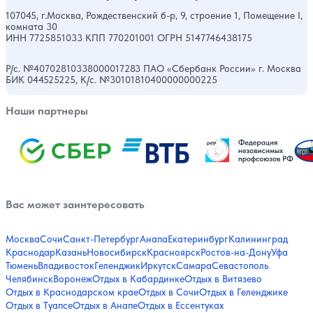
107045, г.Москва, Рождественский б-р, 9, строение 1, Помещение I,
комната 30
ИНН 7725851033 КПП 770201001 ОГРН 5147746438175
Р/с. №40702810338000017283 ПАО «Сбербанк России» г. Москва
БИК 044525225, К/с. №30101810400000000225
Наши партнеры
Вас может заинтересовать
Москва
Сочи
Санкт-Петербург
Анапа
Екатеринбург
Калининград
Краснодар
Казань
Новосибирск
Красноярск
Ростов-на-Дону
Уфа
Тюмень
Владивосток
Геленджик
Иркутск
Самара
Севастополь
Челябинск
Воронеж
Отдых в Кабардинке
Отдых в Витязево
Отдых в Краснодарском крае
Отдых в Сочи
Отдых в Геленджике
Отдых в Туапсе
Отдых в Анапе
Отдых в Ессентуках