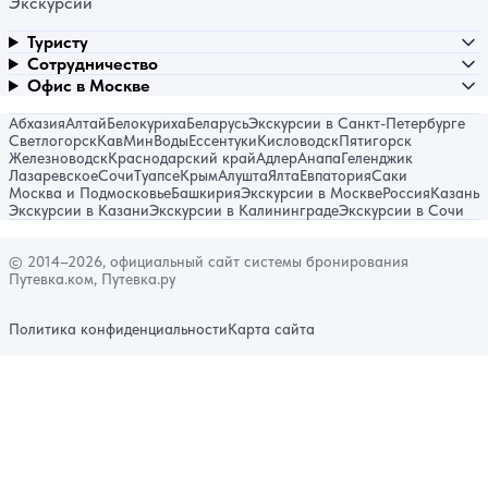
Экскурсии
Туристу
Сотрудничество
Офис в Москве
Абхазия
Алтай
Белокуриха
Беларусь
Экскурсии в Санкт-Петербурге
Светлогорск
КавМинВоды
Ессентуки
Кисловодск
Пятигорск
Железноводск
Краснодарский край
Адлер
Анапа
Геленджик
Лазаревское
Сочи
Туапсе
Крым
Алушта
Ялта
Евпатория
Саки
Москва и Подмосковье
Башкирия
Экскурсии в Москве
Россия
Казань
Экскурсии в Казани
Экскурсии в Калининграде
Экскурсии в Сочи
© 2014–2026, официальный сайт системы бронирования
Путевка.ком, Путевка.ру
Политика конфиденциальности
Карта сайта