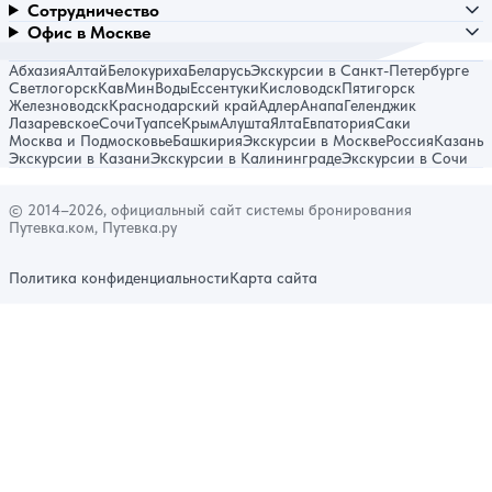
Сотрудничество
Офис в Москве
Абхазия
Алтай
Белокуриха
Беларусь
Экскурсии в Санкт-Петербурге
Светлогорск
КавМинВоды
Ессентуки
Кисловодск
Пятигорск
Железноводск
Краснодарский край
Адлер
Анапа
Геленджик
Лазаревское
Сочи
Туапсе
Крым
Алушта
Ялта
Евпатория
Саки
Москва и Подмосковье
Башкирия
Экскурсии в Москве
Россия
Казань
Экскурсии в Казани
Экскурсии в Калининграде
Экскурсии в Сочи
© 2014–2026, официальный сайт системы бронирования
Путевка.ком, Путевка.ру
Политика конфиденциальности
Карта сайта