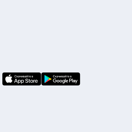
Скачайте приложение
В приложении Ваши заявки и документы
по ним всегда под рукой!
Подпишитесь на нас
Чтобы первыми быть в курсе распродаж и
акций - подписывайтесь на нас в соцсетях