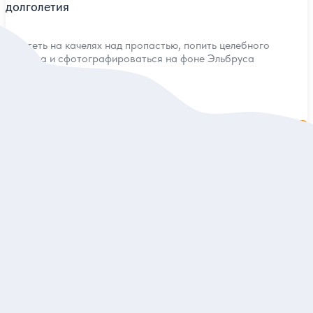
долголетия
Взлететь на качелях над пропастью, попить целебного
нарзана и сфотографироваться на фоне Эльбруса
Групповая
4 500 руб.
за одного
Заказ и описание
5
21 отзыв
Джилы-Су: путешествие из Пятигорска
Провести день в окружении фантастических горных пейзажей
и узнать о Кавказе самое интересное
Индивидуальная
19 050 руб.
за экскурсию