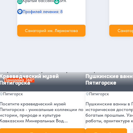
Крытый бассейн
SPA
Профилей лечения: 8
Санаторий им. Лермонтова
Санато
Другие интересные места и
достопримечательности в
Пятигорске
Краеведческий музей Пятигорска
Пушкинские ванны в 
Краеведческий музей
Пушкинские ванн
Панорама 360°
Пятигорска
Пятигорске
Пятигорск
Пятигорск
Посетите краеведческий музей
Пушкинские ванны в П
Пятигорска - уникальные коллекции по
историческая достоп
истории, природе и культуре
богатым прошлым. Уз
Кавказских Минеральных Вод.
работы, архитектуре 
Экскурсии для взрослых и детей,
адресе и возможност
интерактивные программы.
Фото, история и инте