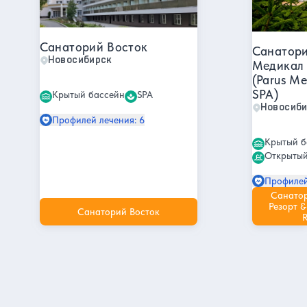
Санаторий Восток
Санатори
Новосибирск
Медикал 
(Parus Me
SPA)
Крытый бассейн
SPA
Новосиб
Профилей лечения: 6
Крытый б
Открытый
Профилей
Санато
Резорт &
Санаторий Восток
R
Другие интересные места и
достопримечательности в
Новосибирске
Театр Красный Факел
Новосибирский цирк