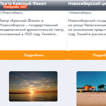
Театр Красный Факел
Новосибирский ц
Панорама 360°
Новосибирск
Новосибирск
Театр «Красный Факел» в
Новосибирский госуд
Новосибирске – государственный
на улице Челюскинце
академический драматический театр,
на уникальные предст
основанный в 1920 году. Узнайте
году. Узнайте распис
больше о его истории, репертуаре,
билеты и ознакомьтес
афише и стоимости билетов на самые
не пропустить лучшие
интересные постановки в
Новосибирске.
новосибирском театре.
Подробнее
Подроб
Новосибирск в нашем блоге