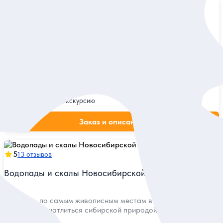
5
28 отзывов
Бердские скалы и два водопада
Поразиться красоте природного памятника, пройти
по экотропе и узнать о феномене местных водопадов
Индивидуальная
25 000 руб.
за экскурсию
Заказ и описание
5
13 отзывов
Водопады и скалы Новосибирской области
Проехать по самым живописным местам в окрестностях
города и впечатлиться сибирской природой