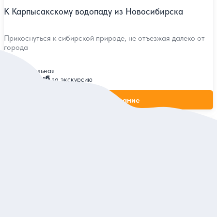
К Карпысакскому водопаду из Новосибирска
Прикоснуться к сибирской природе, не отъезжая далеко от
города
Индивидуальная
14 000 руб.
за экскурсию
Заказ и описание
5
4 отзыва
Академгородок + ГЭС в мини-группе
Самые яркие места вокруг Новосибирска: инженерные
достижения и живописные природные локации
Групповая