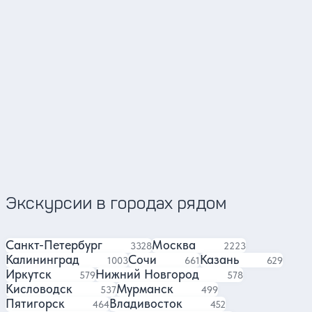
Сергей
Андрей
Гид в Красноярске
Гид 
4.88
624 отзыва
Экскурсии в городах рядом
Санкт-Петербург
Москва
экскурсий
экскурсии
3328
2223
Калининград
Сочи
Казань
экскурсии
экскурсия
экскурсий
1003
661
629
Иркутск
Нижний Новгород
экскурсий
экскурсий
579
578
Кисловодск
Мурманск
экскурсий
экскурсий
537
499
Пятигорск
Владивосток
экскурсии
экскурсии
464
452