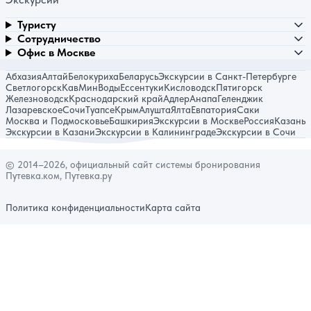
Туристу
Сотрудничество
Офис в Москве
Абхазия
Алтай
Белокуриха
Беларусь
Экскурсии в Санкт-Петербурге
Светлогорск
КавМинВоды
Ессентуки
Кисловодск
Пятигорск
Железноводск
Краснодарский край
Адлер
Анапа
Геленджик
Лазаревское
Сочи
Туапсе
Крым
Алушта
Ялта
Евпатория
Саки
Москва и Подмосковье
Башкирия
Экскурсии в Москве
Россия
Казань
Экскурсии в Казани
Экскурсии в Калининграде
Экскурсии в Сочи
© 2014–2026, официальный сайт системы бронирования
Путевка.ком, Путевка.ру
Политика конфиденциальности
Карта сайта