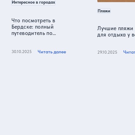
Интересное в городах
Пляжи
Что посмотреть в
Бердске: полный
Лучшие пляжи
путеводитель по
для отдыха у 
достопримечательностям
Читать далее
30.10.2025
Чита
29.10.2025
Все статьи
Отзывы о нас
Более 15000 реальных отзывов от довольных клиентов на
известных ресурсах и нашем сайте!
5,0
Яндекс карты