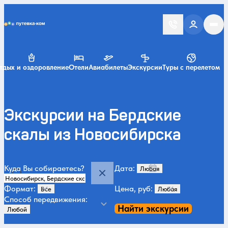
Putevka.com
тдых и оздоровление
Отели
Авиабилеты
Экскурсии
Туры с перелетом
Экскурсии на Бердские
скалы из Новосибирска
Куда Вы собираетесь?
Дата:
Формат:
Цена, руб:
Способ передвижения:
Найти экскурсии