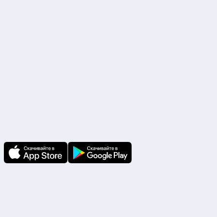
Наши партнеры
Скачайте приложение
В приложении Ваши заявки и документы
по ним всегда под рукой!
Подпишитесь на нас
Чтобы первыми быть в курсе распродаж и