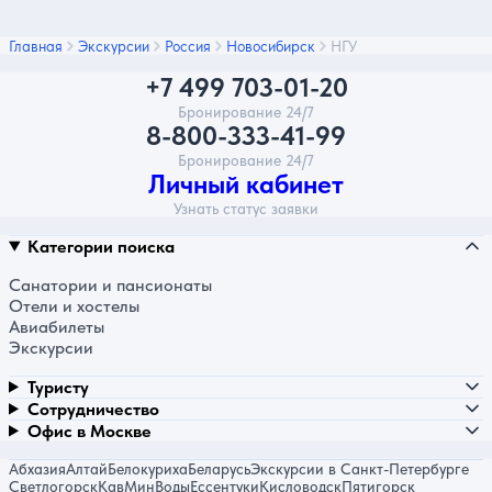
Главная
Экскурсии
Россия
Новосибирск
НГУ
+7 499 703-01-20
Бронирование 24/7
8-800-333-41-99
Бронирование 24/7
Личный кабинет
Узнать статус заявки
Категории поиска
Санатории и пансионаты
Отели и хостелы
Авиабилеты
Экскурсии
Туристу
Сотрудничество
Офис в Москве
Абхазия
Алтай
Белокуриха
Беларусь
Экскурсии в Санкт-Петербурге
Светлогорск
КавМинВоды
Ессентуки
Кисловодск
Пятигорск