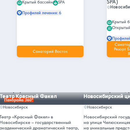
SPA)
Крытый бассейн
SPA
Новосиб
Профилей лечения: 6
Крытый б
Открытый
Профилей
Санато
Резорт &
Санаторий Восток
R
Другие интересные места и
достопримечательности в
Новосибирске
Театр Красный Факел
Новосибирский цирк
Театр Красный Факел
Новосибирский ц
Панорама 360°
Новосибирск
Новосибирск
Театр «Красный Факел» в
Новосибирский госуд
Новосибирске – государственный
на улице Челюскинце
академический драматический театр,
на уникальные предст