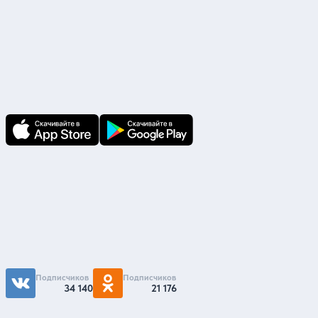
Скачайте приложение
В приложении Ваши заявки и документы
по ним всегда под рукой!
Подпишитесь на нас
Чтобы первыми быть в курсе распродаж и
акций - подписывайтесь на нас в соцсетях
Подписчиков
Подписчиков
34 140
21 176