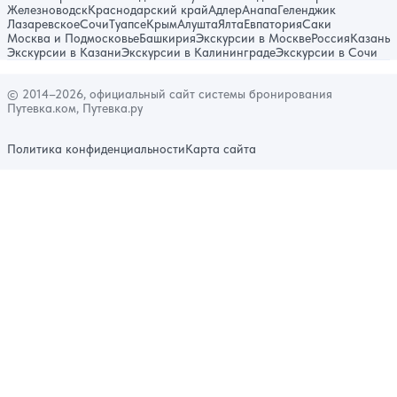
Железноводск
Краснодарский край
Адлер
Анапа
Геленджик
Лазаревское
Сочи
Туапсе
Крым
Алушта
Ялта
Евпатория
Саки
Москва и Подмосковье
Башкирия
Экскурсии в Москве
Россия
Казань
Экскурсии в Казани
Экскурсии в Калининграде
Экскурсии в Сочи
© 2014–2026, официальный сайт системы бронирования
Путевка.ком, Путевка.ру
Политика конфиденциальности
Карта сайта