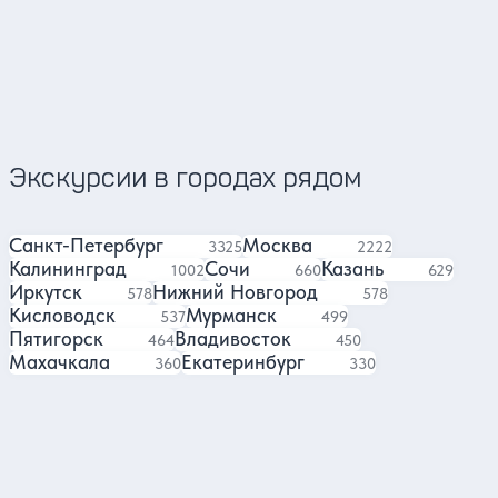
Гид в Красноярске
Гид 
4.88
624 отзыва
Экскурсии в городах рядом
Санкт-Петербург
Москва
экскурсий
экскурсии
3325
2222
Калининград
Сочи
Казань
экскурсии
экскурсий
экскурси
1002
660
629
Иркутск
Нижний Новгород
экскурсий
экскурсий
578
578
Кисловодск
Мурманск
экскурсий
экскурсий
537
499
Пятигорск
Владивосток
экскурсии
экскурсий
464
450
Махачкала
Екатеринбург
экскурсий
экскурсий
360
330
Отели в Новосибирске