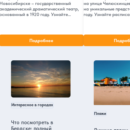
Новосибирске – государственный
на улице Челюскинце
академический драматический театр,
на уникальные предст
основанный в 1920 году. Узнайте
году. Узнайте распис
больше о его истории, репертуаре,
билеты и ознакомьтес
афише и стоимости билетов на самые
не пропустить лучшие
интересные постановки в
Новосибирске.
новосибирском театре.
Подробнее
Подроб
Новосибирск в нашем блоге
Интересное в городах
Пляжи
Что посмотреть в
Бердске: полный