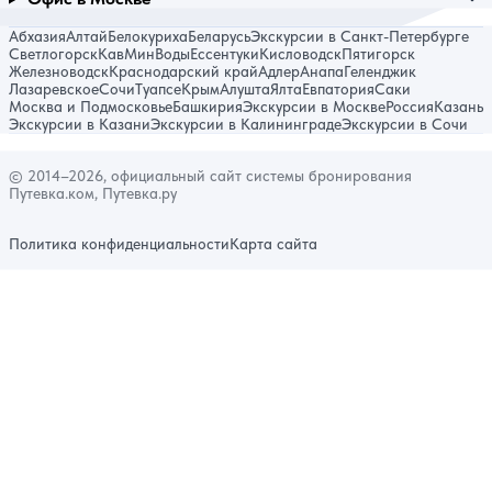
Абхазия
Алтай
Белокуриха
Беларусь
Экскурсии в Санкт-Петербурге
Светлогорск
КавМинВоды
Ессентуки
Кисловодск
Пятигорск
Железноводск
Краснодарский край
Адлер
Анапа
Геленджик
Лазаревское
Сочи
Туапсе
Крым
Алушта
Ялта
Евпатория
Саки
Москва и Подмосковье
Башкирия
Экскурсии в Москве
Россия
Казань
Экскурсии в Казани
Экскурсии в Калининграде
Экскурсии в Сочи
© 2014–2026, официальный сайт системы бронирования
Путевка.ком, Путевка.ру
Политика конфиденциальности
Карта сайта