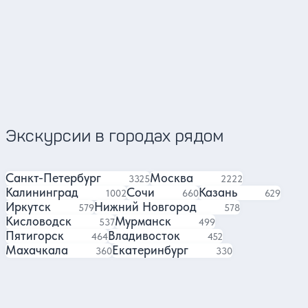
Сергей
Андрей
Гид в Красноярске
Гид 
4.88
624 отзыва
Экскурсии в городах рядом
Санкт-Петербург
Москва
экскурсий
экскурсии
3325
2222
Калининград
Сочи
Казань
экскурсии
экскурсий
экскурси
1002
660
629
Иркутск
Нижний Новгород
экскурсий
экскурсий
579
578
Кисловодск
Мурманск
экскурсий
экскурсий
537
499
Пятигорск
Владивосток
экскурсии
экскурсии
464
452
Махачкала
Екатеринбург
экскурсий
экскурсий
360
330
Отели в Новосибирске