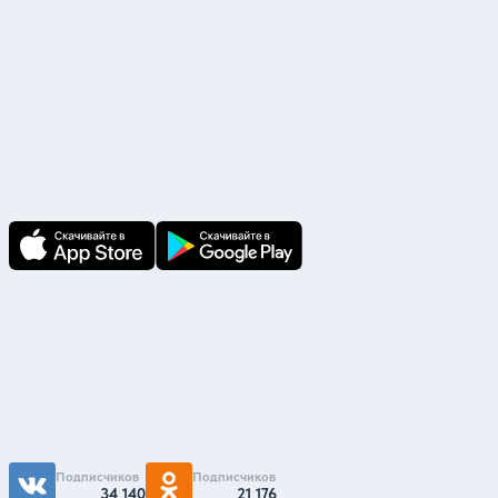
Скачайте приложение
В приложении Ваши заявки и документы
по ним всегда под рукой!
Подпишитесь на нас
Чтобы первыми быть в курсе распродаж и
акций - подписывайтесь на нас в соцсетях
Подписчиков
Подписчиков
34 140
21 176