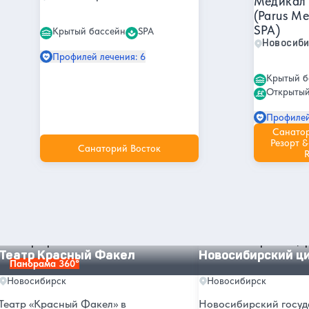
Медикал 
(Parus Me
SPA)
Крытый бассейн
SPA
Новосиб
Профилей лечения: 6
Крытый б
Открытый
Профилей
Санато
Резорт &
Санаторий Восток
R
Другие интересные места и
достопримечательности в
Новосибирске
Театр Красный Факел
Новосибирский цирк
Театр Красный Факел
Новосибирский ц
Панорама 360°
Новосибирск
Новосибирск
Театр «Красный Факел» в
Новосибирский госуд