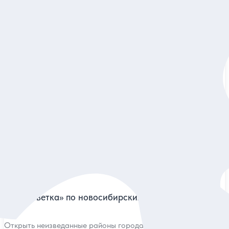
5
89 отзывов
Большая прогулка по Академгородку
Дух вольнодумства и демократизма в одном из важнейших
научных центров страны — обзорная прогулка
Индивидуальная
12 000 руб.
за экскурсию
Заказ и описание
5
72 отзыва
«Кругосветка» по новосибирским наукоградам
Открыть неизведанные районы города и осознать масштаб