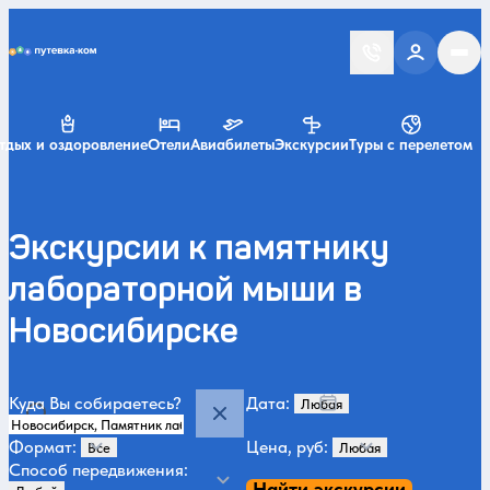
Putevka.com
тдых и оздоровление
Отели
Авиабилеты
Экскурсии
Туры с перелетом
Экскурсии к памятнику
лабораторной мыши в
Новосибирске
Куда Вы собираетесь?
Дата:
Формат:
Цена, руб:
Способ передвижения:
Найти экскурсии