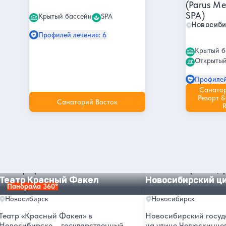
(Parus Me
SPA)
Крытый бассейн
SPA
Новосиб
Профилей лечения: 6
Крытый б
Открытый
Профилей
Санато
Резорт &
Санаторий Восток
R
Другие интересные места и
достопримечательности в
Новосибирске
Театр Красный Факел
Новосибирский цирк
Театр Красный Факел
Новосибирский ц
Панорама 360°
Новосибирск
Новосибирск
Театр «Красный Факел» в
Новосибирский госуд
Новосибирске – государственный
на улице Челюскинце