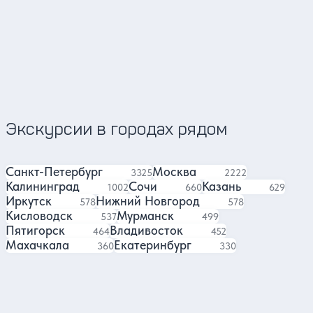
Сергей
Андрей
Гид в Красноярске
Гид 
4.88
624 отзыва
Экскурсии в городах рядом
Санкт-Петербург
Москва
экскурсий
экскурсии
3325
2222
Калининград
Сочи
Казань
экскурсии
экскурсий
экскурси
1002
660
629
Иркутск
Нижний Новгород
экскурсий
экскурсий
578
578
Кисловодск
Мурманск
экскурсий
экскурсий
537
499
Пятигорск
Владивосток
экскурсии
экскурсии
464
452
Махачкала
Екатеринбург
экскурсий
экскурсий
360
330
Отели в Новосибирске