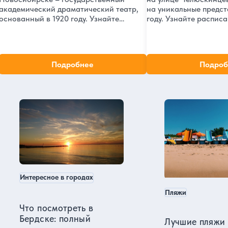
академический драматический театр,
на уникальные предст
основанный в 1920 году. Узнайте
году. Узнайте распис
больше о его истории, репертуаре,
билеты и ознакомьтес
афише и стоимости билетов на самые
не пропустить лучшие
интересные постановки в
Новосибирске.
новосибирском театре.
Подробнее
Подроб
Новосибирск в нашем блоге
Интересное в городах
Пляжи
Что посмотреть в
Бердске: полный
Лучшие пляжи