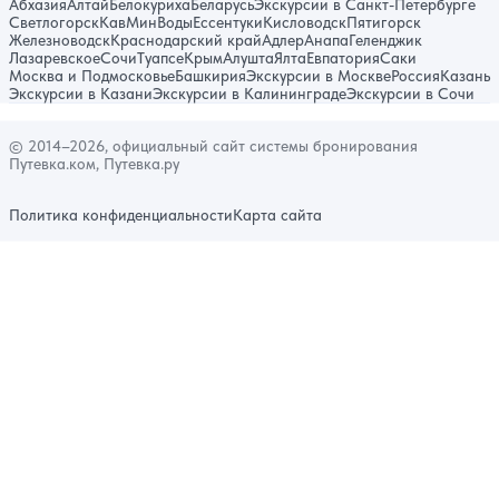
Абхазия
Алтай
Белокуриха
Беларусь
Экскурсии в Санкт-Петербурге
Светлогорск
КавМинВоды
Ессентуки
Кисловодск
Пятигорск
Железноводск
Краснодарский край
Адлер
Анапа
Геленджик
Лазаревское
Сочи
Туапсе
Крым
Алушта
Ялта
Евпатория
Саки
Москва и Подмосковье
Башкирия
Экскурсии в Москве
Россия
Казань
Экскурсии в Казани
Экскурсии в Калининграде
Экскурсии в Сочи
© 2014–2026, официальный сайт системы бронирования
Путевка.ком, Путевка.ру
Политика конфиденциальности
Карта сайта