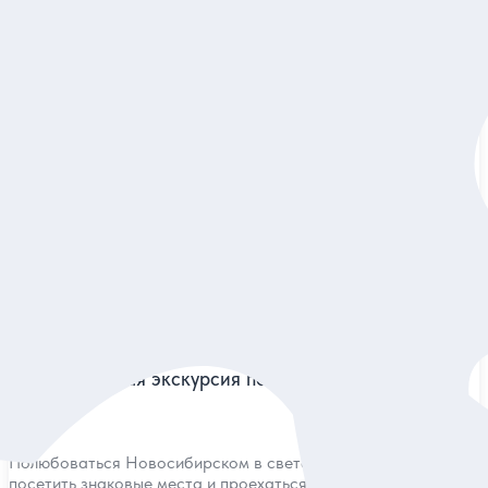
5
138 отзывов
Добро пожаловать в Новосибирск!
Знакомство с историей и архитектурой города на
насыщенной обзорной экскурсии
Индивидуальная
8 500 руб.
за экскурсию
Заказ и описание
5
124 отзыва
Автомобильная экскурсия по вечерней столице
Сибири
Полюбоваться Новосибирском в свете иллюминации,
посетить знаковые места и проехаться по всем мостам