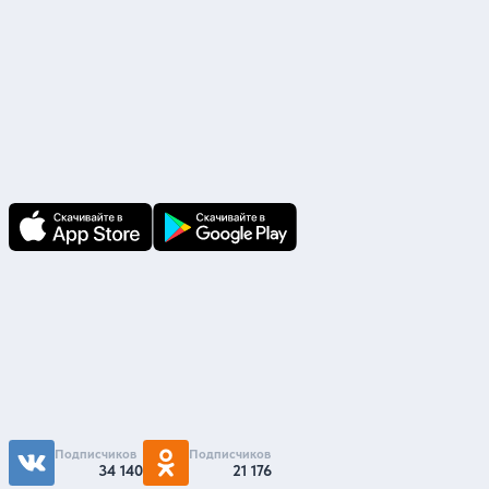
Скачайте приложение
В приложении Ваши заявки и документы
по ним всегда под рукой!
Подпишитесь на нас
Чтобы первыми быть в курсе распродаж и
акций - подписывайтесь на нас в соцсетях
Подписчиков
Подписчиков
34 140
21 176