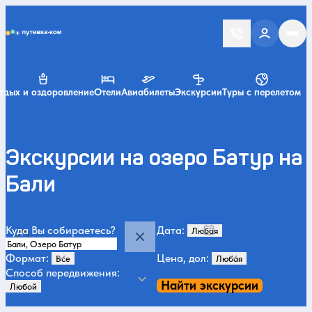
Putevka.com
тдых и оздоровление
Отели
Авиабилеты
Экскурсии
Туры с перелетом
Экскурсии на озеро Батур на
Бали
Куда Вы собираетесь?
Дата:
Формат:
Цена, дол:
Способ передвижения:
Найти экскурсии