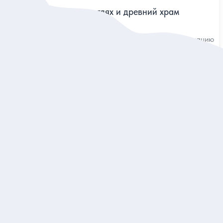
Бали: водопады в джунглях и древний храм
Посетить три волшебных водопада, тропическую плантацию
и индуистский храм Батуан за 1 день
Индивидуальная
75 дол.
за экскурсию
Заказ и описание
5
111 отзывов
Привет, Бали!
Увидеть лучшие достопримечательности сказочного острова
за 1 день
Индивидуальная