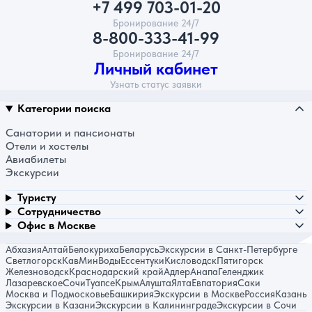
+7 499 703-01-20
Бронирование 24/7
8-800-333-41-99
Бронирование 24/7
Личный кабинет
Узнать статус заявки
Категории поиска
Санатории и пансионаты
Отели и хостелы
Авиабилеты
Экскурсии
Туристу
Сотрудничество
Офис в Москве
Абхазия
Алтай
Белокуриха
Беларусь
Экскурсии в Санкт-Петербурге
Светлогорск
КавМинВоды
Ессентуки
Кисловодск
Пятигорск
Железноводск
Краснодарский край
Адлер
Анапа
Геленджик
Лазаревское
Сочи
Туапсе
Крым
Алушта
Ялта
Евпатория
Саки
Москва и Подмосковье
Башкирия
Экскурсии в Москве
Россия
Казань
Экскурсии в Казани
Экскурсии в Калининграде
Экскурсии в Сочи