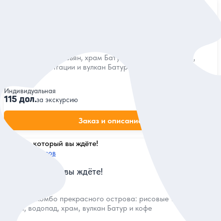
5
430 отзывов
Путешествие в аутентичный Убуд
Посетить Лес обезьян, храм Батуан, рисовые террасы,
кофейные плантации и вулкан Батур
Индивидуальная
115 дол.
за экскурсию
Заказ и описание
5
407 отзывов
Бали, который вы ждёте!
Собрать комбо прекрасного острова: рисовые террасы
Убуда, водопад, храм, вулкан Батур и кофе