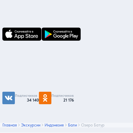
В приложении Ваши заявки и документы
по ним всегда под рукой!
Подпишитесь на нас
Чтобы первыми быть в курсе распродаж и
акций - подписывайтесь на нас в соцсетях
Подписчиков
Подписчиков
34 140
21 176
Главная
Экскурсии
Индонезия
Бали
Озеро Батур