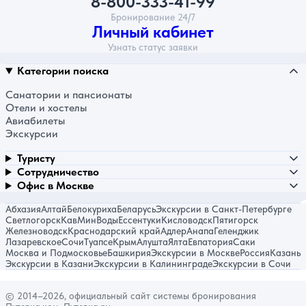
8-800-333-41-99
Бронирование 24/7
Личный кабинет
Узнать статус заявки
Категории поиска
Санатории и пансионаты
Отели и хостелы
Авиабилеты
Экскурсии
Туристу
Сотрудничество
Офис в Москве
Абхазия
Алтай
Белокуриха
Беларусь
Экскурсии в Санкт-Петербурге
Светлогорск
КавМинВоды
Ессентуки
Кисловодск
Пятигорск
Железноводск
Краснодарский край
Адлер
Анапа
Геленджик
Лазаревское
Сочи
Туапсе
Крым
Алушта
Ялта
Евпатория
Саки
Москва и Подмосковье
Башкирия
Экскурсии в Москве
Россия
Казань
Экскурсии в Казани
Экскурсии в Калининграде
Экскурсии в Сочи
© 2014–2026, официальный сайт системы бронирования