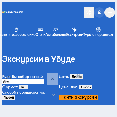
Putevka.com
тдых и оздоровление
Отели
Авиабилеты
Экскурсии
Туры с перелетом
Экскурсии в Убуде
Куда Вы собираетесь?
Дата:
Формат:
Цена, дол:
Способ передвижения:
Найти экскурсии
Категории и места
За городом и природа
На 2 дня
23
2